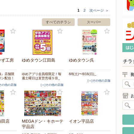
1
2
次ページ
＞
すべてのチラシ
スーパー
かず工房
ゆめタウン江田島
ゆめタウン呉
チラ
録』店舗限
ゆめアプリ会員様限定！毎
8/8(土)〜8/16(日)_
ポン配信！
週土曜日は直営売場５倍_
[＋]その他の店舗
]その他の店舗
[＋]その他の店舗
海田店
MEGAドン・キホーテ
イオン宇品店
宇品店