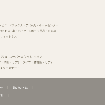
ンビニ
ドラッグストア
家具・ホームセンター
おもちゃ
車・バイク
スポーツ用品・自転車
フィットネス
バリュ
スーパーみらべる
イオン
フ（関西エリア）
ライフ（首都圏エリア）
イリーカナート
せ
Shufoo!とは
方針