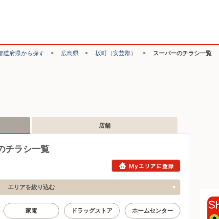
都道府県から探す
>
広島県
>
坂町（安芸郡）
>
スーパーのチラシ一覧
店舗
のチラシ一覧
エリアを絞り込む
家電
ドラッグストア
ホームセンター