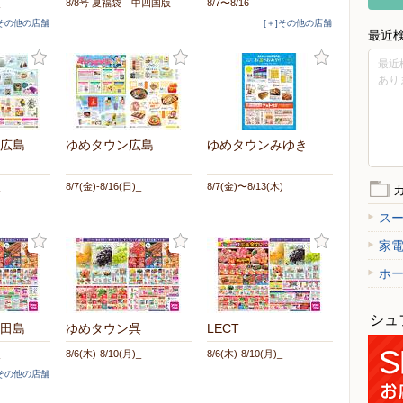
8/8号 夏福袋 中四国版
8/7〜8/16
]その他の店舗
[＋]その他の店舗
最近
最近
あり
広島
ゆめタウン広島
ゆめタウンみゆき
8/7(金)-8/16(日)_
8/7(金)〜8/13(木)
ス
家
ホ
シュ
田島
ゆめタウン呉
LECT
8/6(木)-8/10(月)_
8/6(木)-8/10(月)_
]その他の店舗