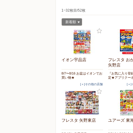
1~32枚目/52枚
新着順
イオン宇品店
フレスタ お
矢野店
8/7〜8/16 お盆はイオンでお
『お気に入り登
買い物★
定★アプリクー
[＋]その他の店舗
[＋
フレスタ 矢野東店
ユアーズ 東