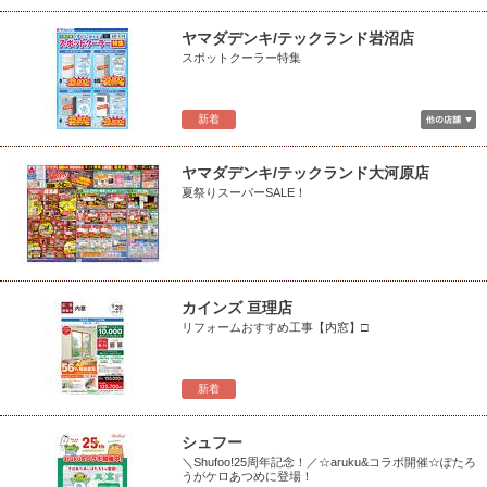
ヤマダデンキ/テックランド岩沼店
スポットクーラー特集
新着
ヤマダデンキ/テックランド大河原店
夏祭りスーパーSALE！
カインズ 亘理店
リフォームおすすめ工事【内窓】□
新着
シュフー
＼Shufoo!25周年記念！／☆aruku&コラボ開催☆ぽたろ
うがケロあつめに登場！