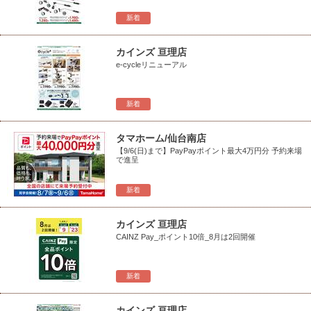
新着
カインズ 亘理店
e-cycleリニューアル
新着
タマホーム/仙台南店
【9/6(日)まで】PayPayポイント最大4万円分 予約来場
で進呈
新着
カインズ 亘理店
CAINZ Pay_ポイント10倍_8月は2回開催
新着
カインズ 亘理店