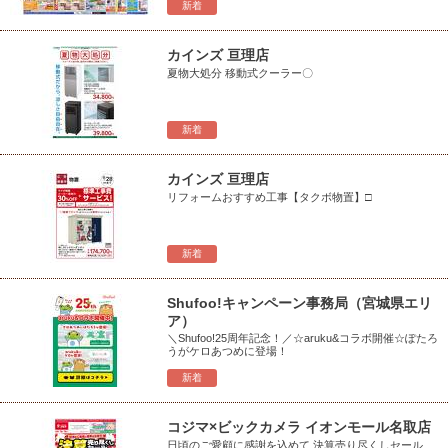
新着
カインズ 亘理店
夏物大処分 移動式クーラー〇
新着
カインズ 亘理店
リフォームおすすめ工事【タクボ物置】□
新着
Shufoo!キャンペーン事務局（宮城県エリ
ア）
＼Shufoo!25周年記念！／☆aruku&コラボ開催☆ぽたろ
うがケロあつめに登場！
新着
コジマ×ビックカメラ イオンモール名取店
日頃のご愛顧に感謝を込めて 決算売り尽くしセール_