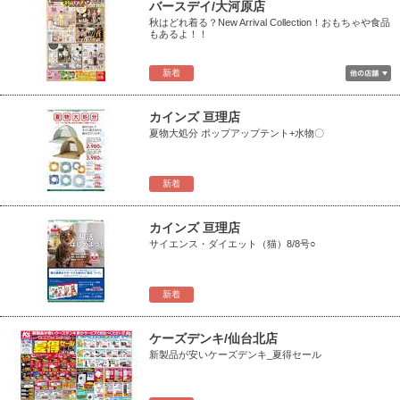
バースデイ/大河原店
秋はどれ着る？New Arrival Collection！おもちゃや食品
もあるよ！！
新着
カインズ 亘理店
夏物大処分 ポップアップテント+水物〇
新着
カインズ 亘理店
サイエンス・ダイエット（猫）8/8号○
新着
ケーズデンキ/仙台北店
新製品が安いケーズデンキ_夏得セール