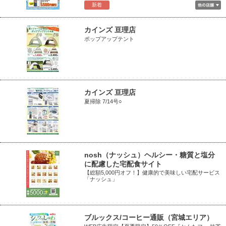
新着
カインズ 亘理店
ポップアップテント
カインズ 亘理店
夏掃除 7/14号○
nosh（ナッシュ）ヘルシー・糖質と塩分
に配慮した宅配食サイト
【総額5,000円オフ！】健康的で美味しい宅配サービス
「ナッシュ」
ブルックス/コーヒー通販（宮城エリア）