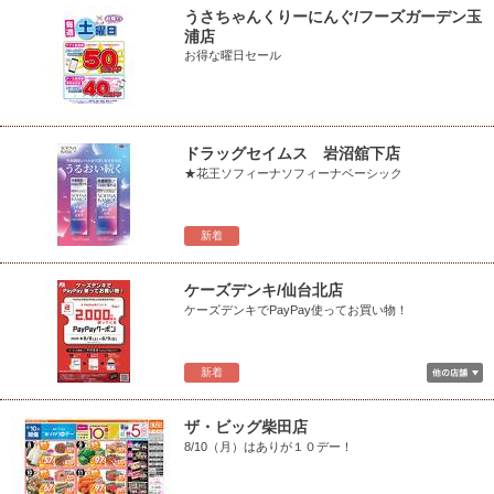
うさちゃんくりーにんぐ/フーズガーデン玉
浦店
お得な曜日セール
ドラッグセイムス 岩沼舘下店
★花王ソフィーナソフィーナベーシック
新着
ケーズデンキ/仙台北店
ケーズデンキでPayPay使ってお買い物！
新着
ザ・ビッグ柴田店
8/10（月）はありが１０デー！