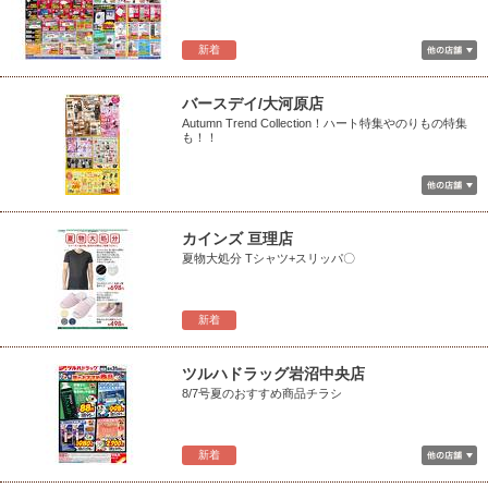
新着
バースデイ/大河原店
Autumn Trend Collection！ハート特集やのりもの特集
も！！
カインズ 亘理店
夏物大処分 Tシャツ+スリッパ〇
新着
ツルハドラッグ岩沼中央店
8/7号夏のおすすめ商品チラシ
新着