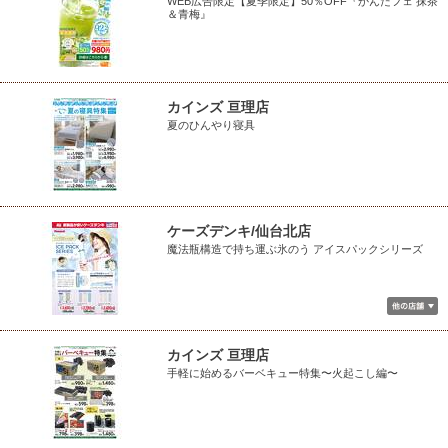
WEB広告限定【夏季限定】50％OFF『かんたフェ 抹茶
＆青梅』
カインズ 亘理店
夏のひんやり寝具
ケーズデンキ/仙台北店
魔法瓶構造で持ち運ぶ氷のう アイスパックシリーズ
カインズ 亘理店
手軽に始めるバーベキュー特集〜火起こし編〜