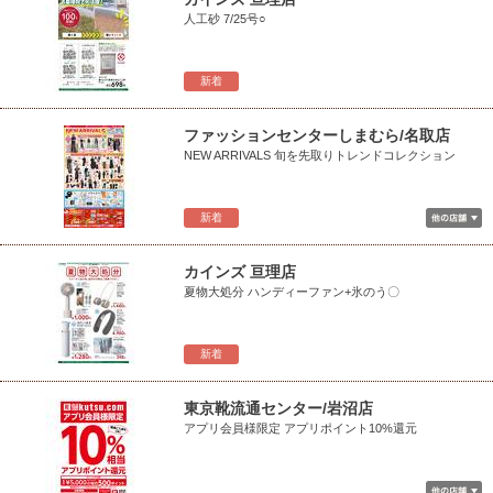
人工砂 7/25号○
新着
ファッションセンターしまむら/名取店
NEW ARRIVALS 旬を先取りトレンドコレクション
新着
カインズ 亘理店
夏物大処分 ハンディーファン+氷のう〇
新着
東京靴流通センター/岩沼店
アプリ会員様限定 アプリポイント10%還元