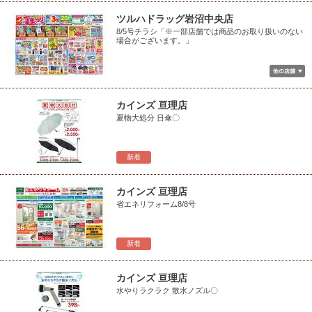
ツルハドラッグ岩沼中央店
8/5号チラシ「※一部店舗では商品のお取り扱いのない
場合がございます。」
カインズ 亘理店
夏物大処分 日傘〇
新着
カインズ 亘理店
省エネリフォーム8/8号
新着
カインズ 亘理店
水やりラクラク 散水ノズル〇