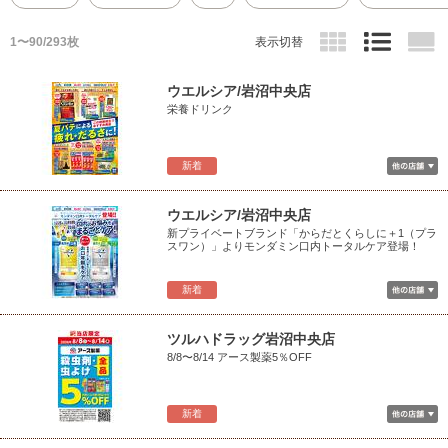
1〜90/293枚
表示切替
ウエルシア/岩沼中央店
栄養ドリンク
新着
ウエルシア/岩沼中央店
新プライベートブランド「からだとくらしに＋1（プラ
スワン）」よりモンダミン口内トータルケア登場！
新着
ツルハドラッグ岩沼中央店
8/8〜8/14 アース製薬5％OFF
新着