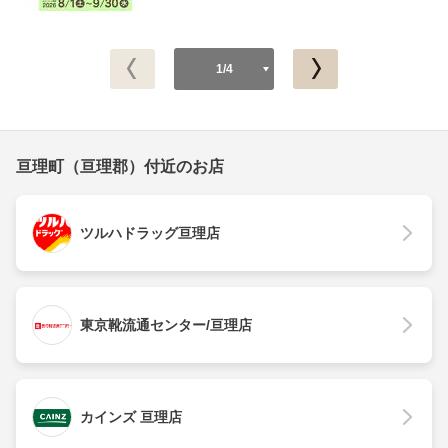
1/4
亘理町（亘理郡）付近のお店
ツルハドラッグ亘理店
東京靴流通センター/亘理店
カインズ 亘理店