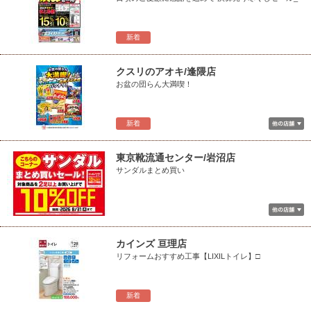
新着
クスリのアオキ/逢隈店
お盆の団らん大満喫！
新着
東京靴流通センター/岩沼店
サンダルまとめ買い
カインズ 亘理店
リフォームおすすめ工事【LIXILトイレ】□
新着