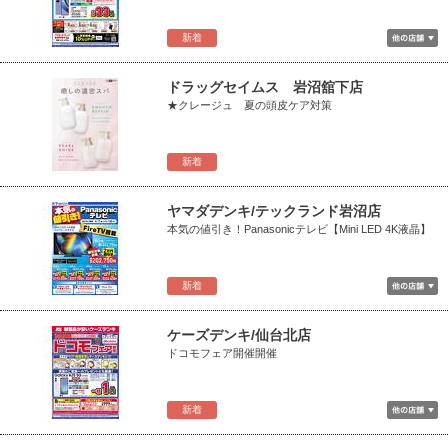
新着
ドラッグセイムス 岩沼舘下店
★クレージュ 夏の頭皮ケア対策
新着
ヤマダデンキ/テックランド岩沼店
本気の値引き！Panasonicテレビ【Mini LED 4K液晶】
新着
ケーズデンキ/仙台北店
ドコモフェア開催開催
新着