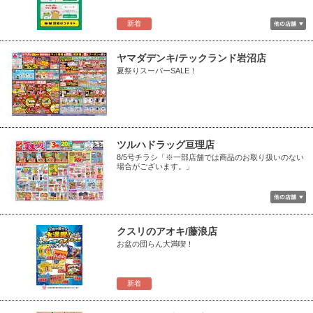
新着
ヤマダデンキ/テックランド岩沼店
夏祭りスーパーSALE！
ツルハドラッグ亘理店
8/5号チラシ「※一部店舗では商品のお取り扱いのない
場合がございます。」
クスリのアオキ/藤浪店
お盆の団らん大満喫！
新着