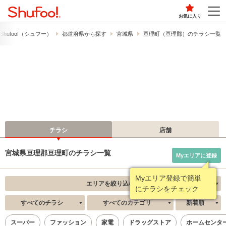
お気に入り
hufoo!​（シュフー）
都道府県から探す
宮城県
亘理町（亘理郡）のチラシ一覧
チラシ
店舗
宮城県亘理郡亘理町のチラシ一覧
Myエリアに登録
エリアを絞り込む
すべてのチラシ
すべてのカテゴリ
新着順
スーパー
ファッション
家電
ドラッグストア
ホームセンタ