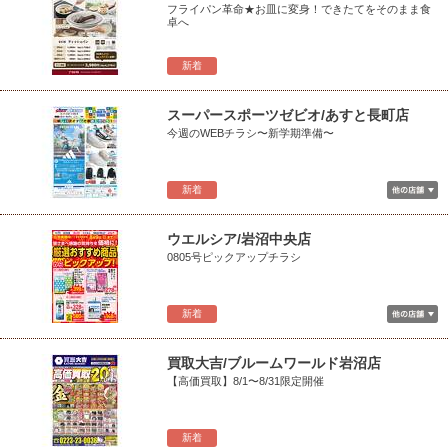
フライパン革命★お皿に変身！できたてをそのまま食
卓へ
新着
スーパースポーツゼビオ/あすと長町店
今週のWEBチラシ〜新学期準備〜
新着
ウエルシア/岩沼中央店
0805号ピックアップチラシ
新着
買取大吉/ブルームワールド岩沼店
【高価買取】8/1〜8/31限定開催
新着