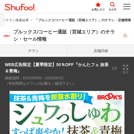
お気に入り
さがす
」のチラシ検索結果
「ブルックス/コーヒー通販（宮城エリア）」のチラシ・店舗情報
ブルックス/コーヒー通販（宮城エリア）のチラ
シ・セール情報
チラシ
店舗詳細
WEB広告限定【夏季限定】50％OFF『かんたフェ 抹茶
1/5
＆青梅』
拡大
掲載期間：2026/08/06～2026/08/10
（有効期限はチラシの記載をご確認下さい）