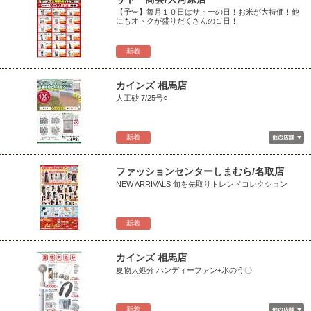
【予告】毎月１０日はサトーの日！お米が大特価！他
にもオトクが盛りだくさんの１日！
新着
カインズ 相馬店
人工砂 7/25号○
新着
ファッションセンターしまむら/名取店
NEW ARRIVALS 旬を先取りトレンドコレクション
新着
カインズ 相馬店
夏物大処分 ハンディーファン+氷のう〇
新着