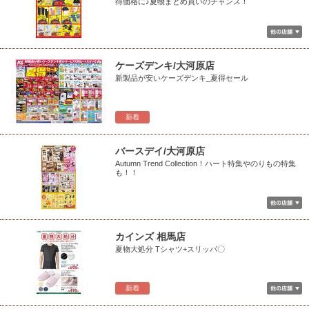
得価格に♪夏物まとめ買いのチャンス！
ケーズデンキ/大河原店
新製品が安いケーズデンキ_夏得セール
新着
バースデイ/大河原店
Autumn Trend Collection！ハート特集やのりもの特集
も！！
カインズ 相馬店
夏物大処分 Tシャツ+スリッパ〇
新着