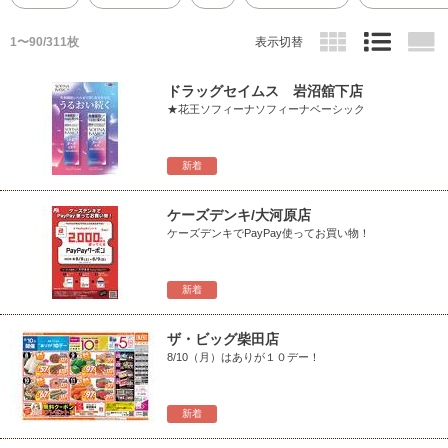
1〜90/311枚
表示切替
ドラッグセイムス 岩沼舘下店
★花王ソフィーナソフィーナベーシック
新着
ケーズデンキ/大河原店
ケーズデンキでPayPay使ってお買い物！
新着
ザ・ビッグ柴田店
8/10（月）はありが１０デー！
新着