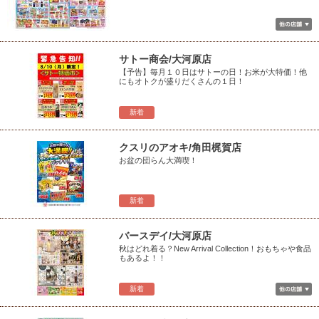
サトー商会/大河原店
【予告】毎月１０日はサトーの日！お米が大特価！他
にもオトクが盛りだくさんの１日！
新着
クスリのアオキ/角田梶賀店
お盆の団らん大満喫！
新着
バースデイ/大河原店
秋はどれ着る？New Arrival Collection！おもちゃや食品
もあるよ！！
新着