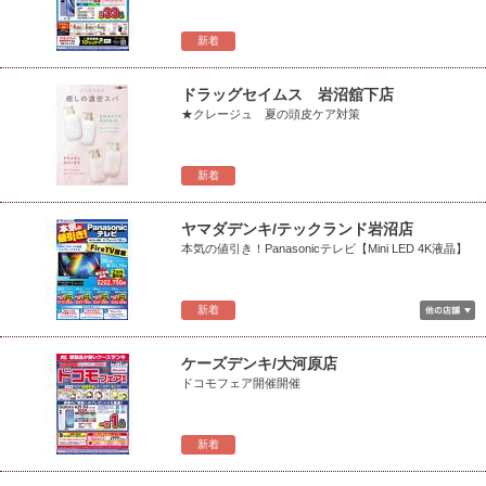
新着
ドラッグセイムス 岩沼舘下店
★クレージュ 夏の頭皮ケア対策
新着
ヤマダデンキ/テックランド岩沼店
本気の値引き！Panasonicテレビ【Mini LED 4K液晶】
新着
ケーズデンキ/大河原店
ドコモフェア開催開催
新着