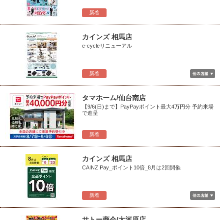
新着
カインズ 相馬店
e-cycleリニューアル
新着
タマホーム/仙台南店
【9/6(日)まで】PayPayポイント最大4万円分 予約来場
で進呈
新着
カインズ 相馬店
CAINZ Pay_ポイント10倍_8月は2回開催
新着
サトー商会/大河原店