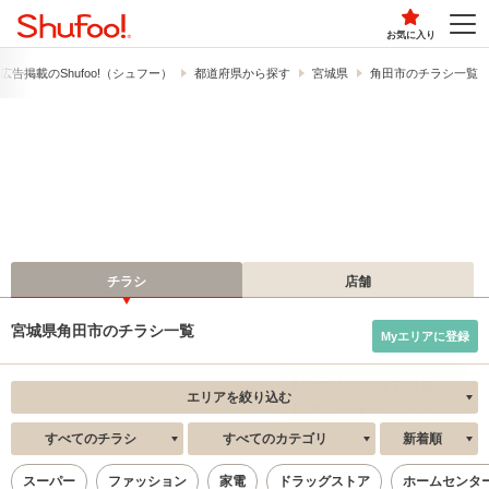
お気に入り
広告掲載の​Shufoo!​（シュフー）
都道府県から探す
宮城県
角田市のチラシ一覧
チラシ
店舗
宮城県角田市のチラシ一覧
Myエリアに登録
エリアを絞り込む
すべてのチラシ
すべてのカテゴリ
新着順
スーパー
ファッション
家電
ドラッグストア
ホームセンタ