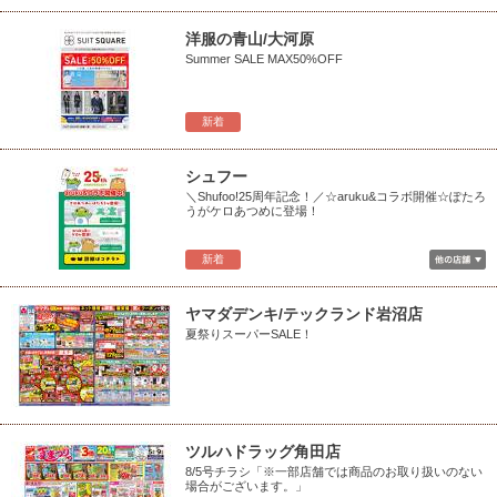
洋服の青山/大河原
Summer SALE MAX50%OFF
新着
シュフー
＼Shufoo!25周年記念！／☆aruku&コラボ開催☆ぽたろ
うがケロあつめに登場！
新着
ヤマダデンキ/テックランド岩沼店
夏祭りスーパーSALE！
ツルハドラッグ角田店
8/5号チラシ「※一部店舗では商品のお取り扱いのない
場合がございます。」