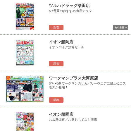
ツルハドラッグ柴田店
8/7号夏のおすすめ商品チラシ
新着
イオン船岡店
イオンバイク決算セール
新着
ワークマンプラス大河原店
8/7〜8/9 ワークマンのリカバリーウエアに最上位コス
モスが登場！
新着
イオン船岡店
お盆準備市／お盆おもてなし準備