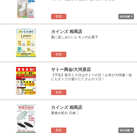
新着
カインズ 相馬店
夏に楽しみたいレモンのお菓子
新着
サトー商会/大河原店
【予告】毎月１０日はサトーの日！お米が大特価！他
にもオトクが盛りだくさんの１日！
新着
カインズ 相馬店
夏物大処分 日傘〇
新着