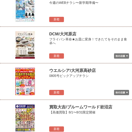
今週のWEBチラシ〜新学期準備〜
新着
DCM/大河原店
フライパン革命★お皿に変身！できたてをそのまま食
卓へ
新着
ウエルシア/大河原高砂店
0805号ピックアップチラシ
新着
買取大吉/ブルームワールド岩沼店
【高価買取】8/1〜8/31限定開催
新着