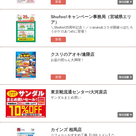
新着
Shufoo!キャンペーン事務局（宮城県エリ
ア）
＼Shufoo!25周年記念！／☆aruku&コラボ開催☆ぽたろ
うがケロあつめに登場！
新着
クスリのアオキ/逢隈店
お盆の団らん大満喫！
新着
東京靴流通センター/大河原店
サンダルまとめ買い
カインズ 相馬店
リフォームおすすめ工事【LIXILトイレ】□