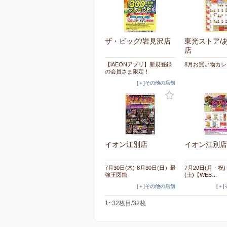
ザ・ビッグ/岩見沢店
東光ストア/
店
【iAEONアプリ】新規登録
8月お買い物カ
の会員さま限定！
[＋]その他の店舗
イオン江別店
イオン江別店
7月30日(木)-8月30日(日）最
7月20日(月・祝)
強王図鑑
(土)【WEB…
[＋]その他の店舗
[＋
1~32枚目/32枚