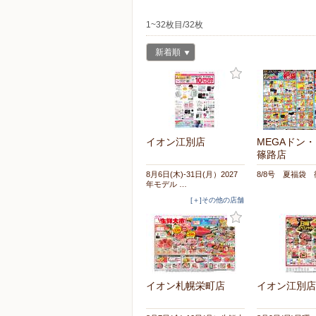
1~32枚目/32枚
新着順
イオン江別店
MEGAドン
篠路店
8月6日(木)-31日(月）2027
8/8号 夏福袋
年モデル …
[＋]その他の店舗
イオン札幌栄町店
イオン江別店