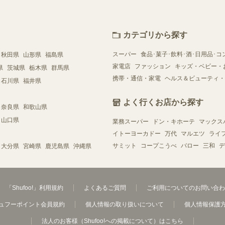
カテゴリから探す
スーパー
食品･菓子･飲料･酒･日用品･コ
秋田県
山形県
福島県
家電店
ファッション
キッズ・ベビー・
県
茨城県
栃木県
群馬県
携帯・通信・家電
ヘルス＆ビューティ・
石川県
福井県
よく行くお店から探す
奈良県
和歌山県
山口県
業務スーパー
ドン・キホーテ
マックス
イトーヨーカドー
万代
マルエツ
ライ
サミット
コープこうべ
バロー
三和
デ
大分県
宮崎県
鹿児島県
沖縄県
「Shufoo!」利用規約
よくあるご質問
ご利用についてのお問い合わ
ュフーポイント会員規約
個人情報の取り扱いについて
個人情報保護
法人のお客様（Shufoo!への掲載について）はこちら