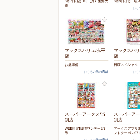
8月7日(金)-10日(月）生鮮大
8月9日(日)日曜
市
[＋
マックスバリュ/赤平
マックスバリ
店
店
お盆準備
日曜スペシャル
[＋]その他の店舗
[＋
スーパーアークス/当
スーパーアー
別店
別店
WEB限定!日曜ワンデー8/9
アークスアプリ
号
ントクーポン071
[＋]その他の店舗
[＋