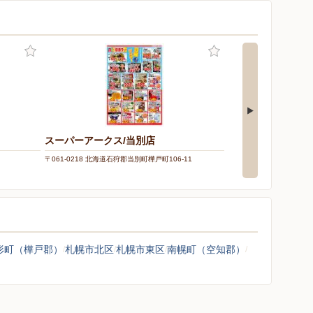
ー
スーパーアークス/当別店
マックスバリュ/上
〒061-0218 北海道石狩郡当別町樺戸町106-11
〒067-0064 北海道江別市
形町（樺戸郡）
札幌市北区
札幌市東区
南幌町（空知郡）