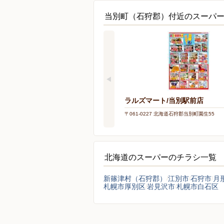
当別町（石狩郡）付近のスーパ
ラルズマート/当別駅前店
〒061-0227 北海道石狩郡当別町園生55
北海道のスーパーのチラシ一覧
新篠津村（石狩郡）
江別市
石狩市
月
札幌市厚別区
岩見沢市
札幌市白石区