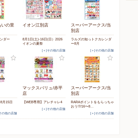
あいの里
イオン江別店
スーパーアークス/当
別店
レンダー
8月1日(土)-16日(日）2026
ラルズの知っトクカレンダ
イオンの夏祭
ー8月
[＋]その他の店舗
[＋]その他の店舗
マックスバリュ/赤平
スーパーアークス/当
店
別店
-8月15日
【WEB専用】アレチャレ4
RARAポイントをもらっちゃ
おう!7/16〜8…
[＋]その他の店舗
]その他の店舗
[＋]その他の店舗