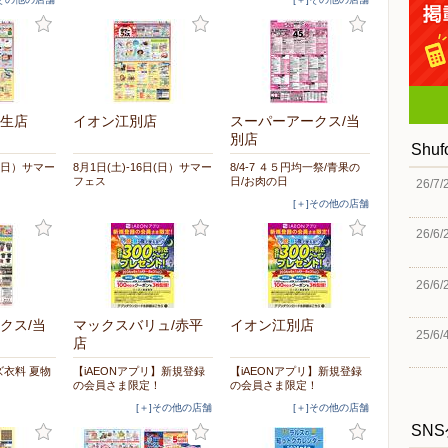
生店
イオン江別店
スーパーアークス/当
別店
Shu
日(日）サマー
8月1日(土)-16日(日）サマー
8/4-7 ４５円均一祭/青果の
フェス
日/お肉の日
26/7/
[＋]その他の店舗
26/6/
26/6/
クス/当
マックスバリュ/赤平
イオン江別店
25/6/
店
ルズ衣料 夏物
【iAEONアプリ】新規登録
【iAEONアプリ】新規登録
の会員さま限定！
の会員さま限定！
[＋]その他の店舗
[＋]その他の店舗
SN