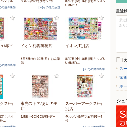
スペシャル
ラルズ夏の特別号8/7号
8月7日(金)-16日(日)キッズS
UMMER…
]その他の店舗
[＋]その他の店舗
最近
最近
あり
ュ/赤平
イオン札幌苗穂店
イオン江別店
8月7日(金)-10日(月）お盆準
8月7日(金)-16日(日)キッズS
備
UMMER…
]その他の店舗
ス
[＋]その他の店舗
家
ホ
シュ
クス/当
東光ストア/あいの里
スーパーアークス/当
店
別店
限定！ポイ
8/5限りGO!GO!感謝デー
ラルズの発酵フェア8/5〜7
6-…
号
]その他の店舗
[＋]その他の店舗