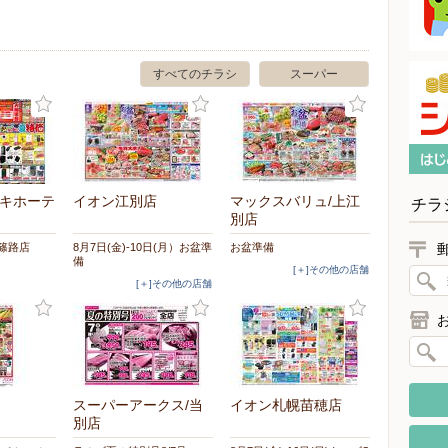
すべてのチラシ
スーパー
・キホーテ
イオン江別店
マックスバリュ/上江
チラ
別店
 篠路店
8月7日(金)-10日(月）お盆準
お盆準備
備
[＋]その他の店舗
[＋]その他の店舗
スーパーアークス/当
イオン札幌苗穂店
別店