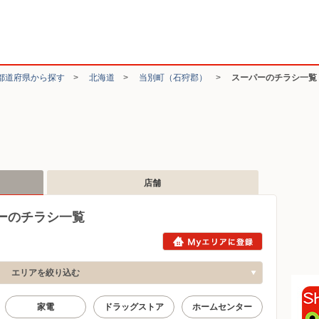
都道府県から探す
>
北海道
>
当別町（石狩郡）
>
スーパーのチラシ一覧
店舗
ーのチラシ一覧
エリアを絞り込む
家電
ドラッグストア
ホームセンター