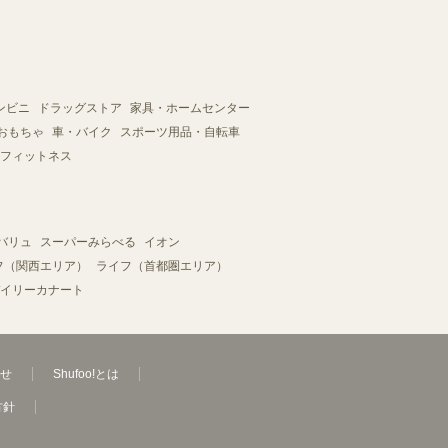
ンビニ
ドラッグストア
家具・ホームセンター
おもちゃ
車・バイク
スポーツ用品・自転車
フィットネス
バリュ
スーパーみらべる
イオン
フ（関西エリア）
ライフ（首都圏エリア）
イリーカナート
せ
Shufoo!とは
方針