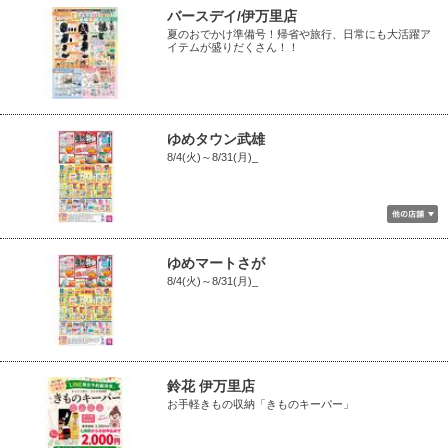
バースデイ/伊万里店
夏のおでかけ準備号！帰省や旅行、日常にも大活躍ア
イテムが盛りだくさん！！
ゆめタウン武雄
8/4(火)～8/31(月)_
ゆめマートさが
8/4(火)～8/31(月)_
鈴花 伊万里店
お手軽きもの収納「きものキーパー」