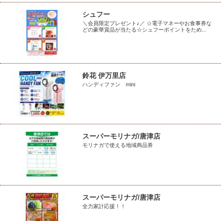
シュフー
＼会員限定プレゼント♪／ ☆電子マネーやお食事券な
どの豪華賞品が当たる☆シュフーポイントをため...
鈴花 伊万里店
ハンディファン mini
スーパーモリナガ/唐津店
モリナガで使える地域商品券
スーパーモリナガ/唐津店
全力家計応援！！