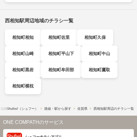
西相知駅周辺地域のチラシ一覧
相知町相知
相知町佐里
相知町久保
相知町山崎
相知町平山下
相知町中山
相知町黒岩
相知町牟田部
相知町鷹取
相知町横枕
の​Shufoo!​（シュフー）
路線・駅から探す
佐賀県
西相知駅周辺のチラシ一覧
ONE COMPATHのサービス