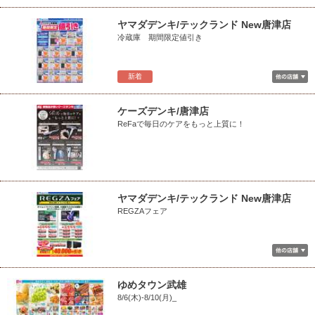
ヤマダデンキ/テックランド New唐津店
冷蔵庫 期間限定値引き
新着
ケーズデンキ/唐津店
ReFaで毎日のケアをもっと上質に！
ヤマダデンキ/テックランド New唐津店
REGZAフェア
ゆめタウン武雄
8/6(木)-8/10(月)_