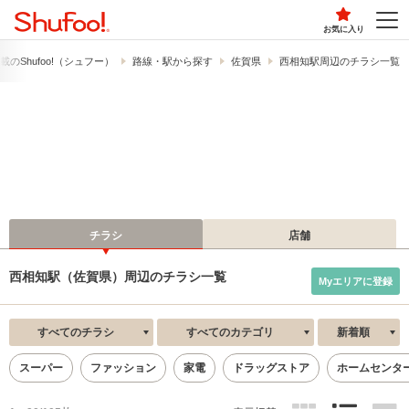
お気に入り
の​Shufoo!​（シュフー）
路線・駅から探す
佐賀県
西相知駅周辺のチラシ一覧
チラシ
店舗
西相知駅（佐賀県）周辺のチラシ一覧
Myエリアに登録
すべてのチラシ
すべてのカテゴリ
新着順
スーパー
ファッション
家電
ドラッグストア
ホームセンタ