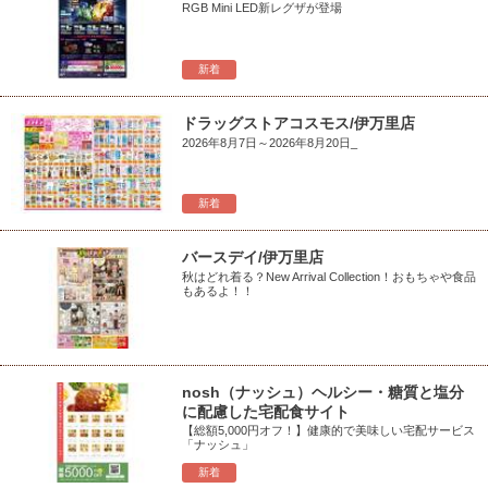
RGB Mini LED新レグザが登場
新着
ドラッグストアコスモス/伊万里店
2026年8月7日～2026年8月20日_
新着
バースデイ/伊万里店
秋はどれ着る？New Arrival Collection！おもちゃや食品
もあるよ！！
nosh（ナッシュ）ヘルシー・糖質と塩分
に配慮した宅配食サイト
【総額5,000円オフ！】健康的で美味しい宅配サービス
「ナッシュ」
新着