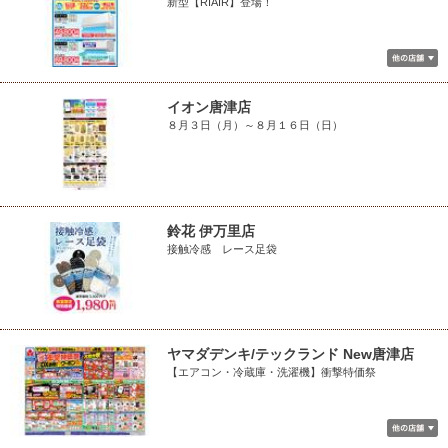
新型【RIAIR】登場！
イオン唐津店
８月３日（月）～８月１６日（日）
鈴花 伊万里店
接触冷感 レース足袋
ヤマダデンキ/テックランド New唐津店
【エアコン・冷蔵庫・洗濯機】衝撃特価祭