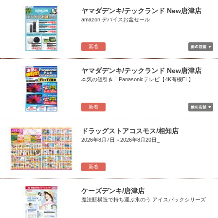
ヤマダデンキ/テックランド New唐津店
amazon デバイスお盆セール
新着
ヤマダデンキ/テックランド New唐津店
本気の値引き！Panasonicテレビ【4K有機EL】
新着
ドラッグストアコスモス/相知店
2026年8月7日～2026年8月20日_
新着
ケーズデンキ/唐津店
魔法瓶構造で持ち運ぶ氷のう アイスパックシリーズ