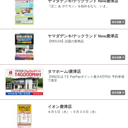
ヤマダデンキ/テックランド New唐津店
『ぽこ あ ポケモン』を始めるなら、いま。
ヤマダデンキ/テックランド New唐津店
【REGZA】話題の新商品
タマホーム/唐津店
【9/6(日)まで】PayPayポイント最大4万円分 予約来場
で進呈
イオン唐津店
８月５日（水）～９月３０日（水）