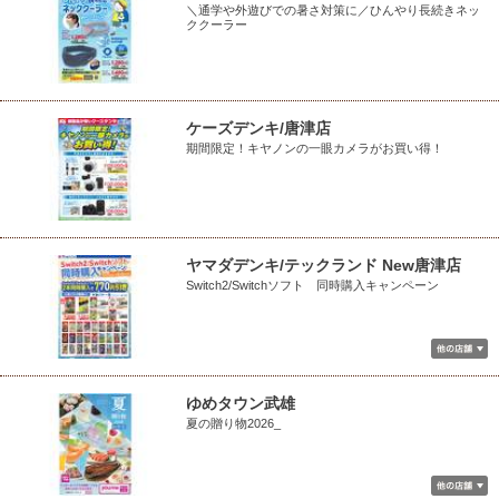
＼通学や外遊びでの暑さ対策に／ひんやり長続きネッ
ククーラー
ケーズデンキ/唐津店
期間限定！キヤノンの一眼カメラがお買い得！
ヤマダデンキ/テックランド New唐津店
Switch2/Switchソフト 同時購入キャンペーン
ゆめタウン武雄
夏の贈り物2026_