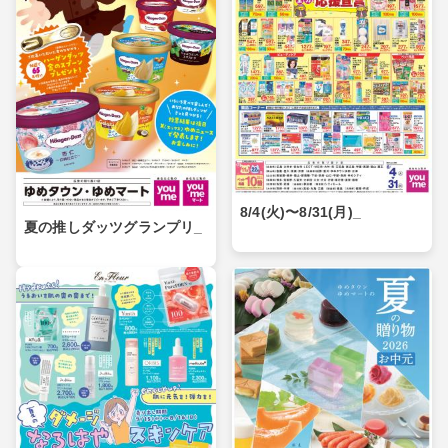
8/4(火)〜8/31(月)_
夏の推しダッツグランプリ_