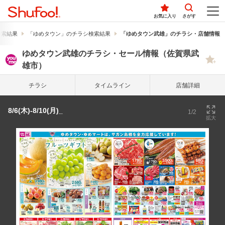
お気に入り
さがす
検索結果
「ゆめタウン」のチラシ検索結果
「ゆめタウン武雄」のチラシ・店舗情報
ゆめタウン武雄のチラシ・セール情報（佐賀県武
雄市）
チラシ
タイム
ライン
店舗詳細
8/6(木)-8/10(月)_
1/2
拡大