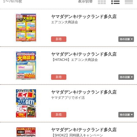
1〜76/76枚
表示切替
ヤマダデンキ/テックランド多久店
エアコン大商談会
新着
ヤマダデンキ/テックランド多久店
【HITACHI】エアコン大商談会
新着
ヤマダデンキ/テックランド多久店
ヤマダアプリでポイ活
新着
ヤマダデンキ/テックランド多久店
【SHOKZ】同時購入キャンペーン