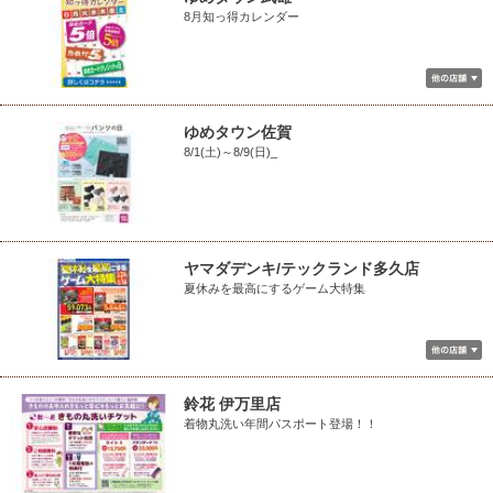
8月知っ得カレンダー
ゆめタウン佐賀
8/1(土)～8/9(日)_
ヤマダデンキ/テックランド多久店
夏休みを最高にするゲーム大特集
鈴花 伊万里店
着物丸洗い年間パスポート登場！！