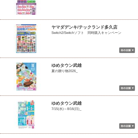
ヤマダデンキ/テックランド多久店
Switch2/Switchソフト 同時購入キャンペーン
ゆめタウン武雄
夏の贈り物2026_
ゆめタウン武雄
7/15(水)～8/16(日)_