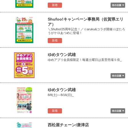
新着
Shufoo!キャンペーン事務局（佐賀県エリ
ア）
＼Shufoo!25周年記念！／☆aruku&コラボ開催☆ぽたろ
うがケロあつめに登場！
新着
ゆめタウン武雄
ゆめアプリ会員様限定！毎週土曜日は直営売場５倍_
ゆめタウン武雄
8/8(土)～8/16(日)_
新着
西松屋チェーン/唐津店