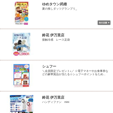
ゆめタウン武雄
夏の推しダッツグランプリ_
鈴花 伊万里店
接触冷感 レース足袋
シュフー
＼会員限定プレゼント♪／ ☆電子マネーやお食事券な
どの豪華賞品が当たる☆シュフーポイントをため...
鈴花 伊万里店
ハンディファン mini