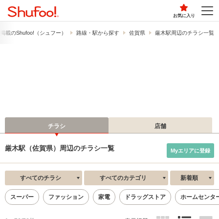
お気に入り
載の​Shufoo!​（シュフー）
路線・駅から探す
佐賀県
厳木駅周辺のチラシ一覧
チラシ
店舗
厳木駅（佐賀県）周辺のチラシ一覧
Myエリアに登録
すべてのチラシ
すべてのカテゴリ
新着順
スーパー
ファッション
家電
ドラッグストア
ホームセンタ