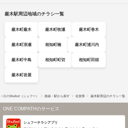
厳木駅周辺地域のチラシ一覧
厳木町厳木
厳木町牧瀬
厳木町巻木
厳木町浪瀬
相知町楠
厳木町浦川内
厳木町中島
相知町町切
相知町田頭
厳木町岩屋
載の​Shufoo!​（シュフー）
路線・駅から探す
佐賀県
厳木駅周辺のチラシ一覧
ONE COMPATHのサービス
シュフーチラシアプリ