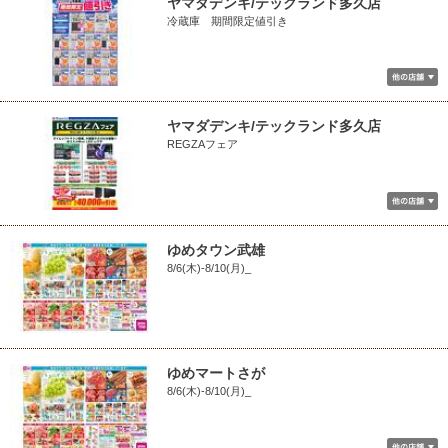
ヤマダデンキ/テックランド多久店
冷蔵庫 期間限定値引き
ヤマダデンキ/テックランド多久店
REGZAフェア
ゆめタウン武雄
8/6(木)-8/10(月)_
ゆめマートさが
8/6(木)-8/10(月)_