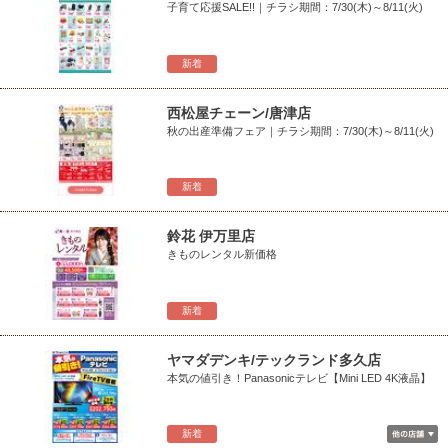
子育て応援SALE!!｜チラシ期間：7/30(木)～8/11(火)
新着
西松屋チェーン/唐津店
秋の出産準備フェア｜チラシ期間：7/30(木)～8/11(火)
新着
鈴花 伊万里店
きものレンタル新価格
新着
ヤマダデンキ/テックランド多久店
本気の値引き！Panasonicテレビ【Mini LED 4K液晶】
新着