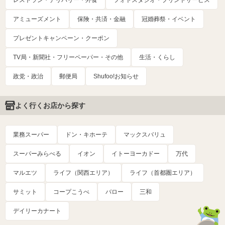
アミューズメント
保険・共済・金融
冠婚葬祭・イベント
プレゼントキャンペーン・クーポン
TV局・新聞社・フリーペーパー・その他
生活・くらし
政党・政治
郵便局
Shufoo!お知らせ
よく行くお店から探す
業務スーパー
ドン・キホーテ
マックスバリュ
スーパーみらべる
イオン
イトーヨーカドー
万代
マルエツ
ライフ（関西エリア）
ライフ（首都圏エリア）
サミット
コープこうべ
バロー
三和
デイリーカナート