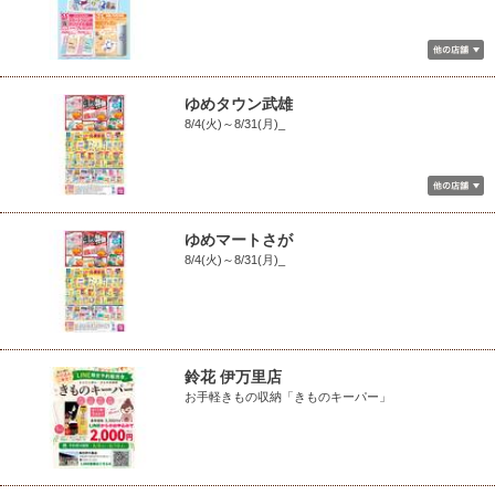
ゆめタウン武雄
8/4(火)～8/31(月)_
ゆめマートさが
8/4(火)～8/31(月)_
鈴花 伊万里店
お手軽きもの収納「きものキーパー」