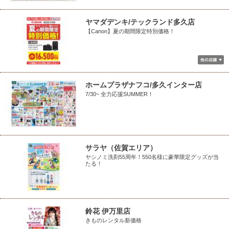
ヤマダデンキ/テックランド多久店
【Canon】夏の期間限定特別価格！
ホームプラザナフコ/多久インター店
7/30~ 全力応援SUMMER！
サラヤ（佐賀エリア）
ヤシノミ洗剤55周年！550名様に豪華限定グッズが当
たる！
鈴花 伊万里店
きものレンタル新価格