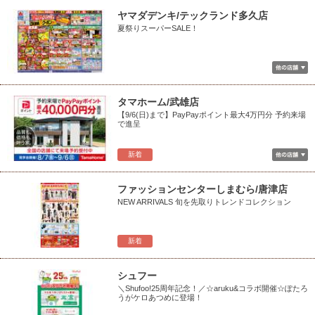
ヤマダデンキ/テックランド多久店
夏祭りスーパーSALE！
タマホーム/武雄店
【9/6(日)まで】PayPayポイント最大4万円分 予約来場
で進呈
新着
ファッションセンターしまむら/唐津店
NEW ARRIVALS 旬を先取りトレンドコレクション
新着
シュフー
＼Shufoo!25周年記念！／☆aruku&コラボ開催☆ぽたろ
うがケロあつめに登場！