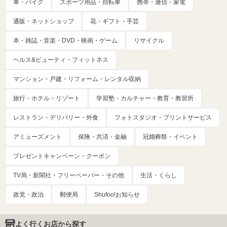
車・バイク
スポーツ用品・自転車
携帯・通信・家電
通販・ネットショップ
花・ギフト・手芸
本・雑誌・音楽・DVD・映画・ゲーム
リサイクル
ヘルス&ビューティ・フィットネス
マンション・戸建・リフォーム・レンタル収納
旅行・ホテル・リゾート
学習塾・カルチャー・教育・教習所
レストラン・デリバリー・外食
フォトスタジオ・プリントサービス
アミューズメント
保険・共済・金融
冠婚葬祭・イベント
プレゼントキャンペーン・クーポン
TV局・新聞社・フリーペーパー・その他
生活・くらし
政党・政治
郵便局
Shufoo!お知らせ
よく行くお店から探す