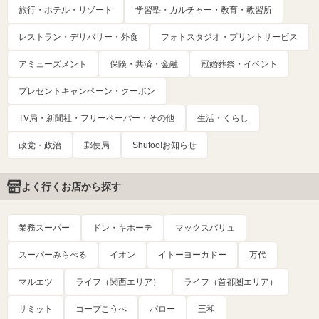
旅行・ホテル・リゾート
学習塾・カルチャー・教育・教習所
レストラン・デリバリー・外食
フォトスタジオ・プリントサービス
アミューズメント
保険・共済・金融
冠婚葬祭・イベント
プレゼントキャンペーン・クーポン
TV局・新聞社・フリーペーパー・その他
生活・くらし
政党・政治
郵便局
Shufoo!お知らせ
よく行くお店から探す
業務スーパー
ドン・キホーテ
マックスバリュ
スーパーみらべる
イオン
イトーヨーカドー
万代
マルエツ
ライフ（関西エリア）
ライフ（首都圏エリア）
サミット
コープこうべ
バロー
三和