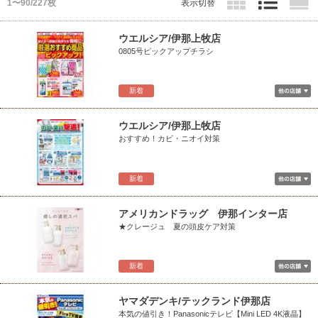
1〜90/227枚
表示切替
ウエルシア/伊那上牧店
0805号ピックアップチラシ
新着
ウエルシア/伊那上牧店
おすすめ！カビ・ニオイ対策
新着
アメリカンドラッグ 伊那インター店
★クレージュ 夏の頭皮ケア対策
新着
ヤマダデンキ/テックランド伊那店
本気の値引き！Panasonicテレビ【Mini LED 4K液晶】