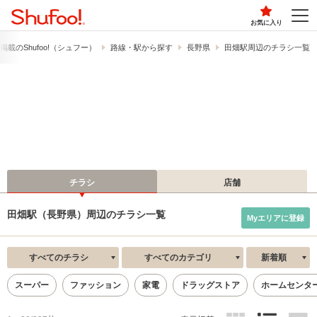
お気に入り
載の​Shufoo!​（シュフー）
路線・駅から探す
長野県
田畑駅周辺のチラシ一覧
チラシ
店舗
田畑駅（長野県）周辺のチラシ一覧
Myエリアに登録
すべてのチラシ
すべてのカテゴリ
新着順
スーパー
ファッション
家電
ドラッグストア
ホームセンタ