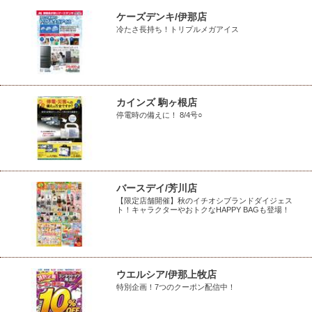
ケーズデンキ/伊那店
冷たさ長持ち！トリプルメガアイス
カインズ 駒ヶ根店
停電時の備えに！ 8/4号○
バースデイ/芳川店
【限定店舗開催】秋のイチオシブランドダイジェス
ト！キャラクターやおトクなHAPPY BAGも登場！
ウエルシア/伊那上牧店
特別企画！7つのクーポン配信中！