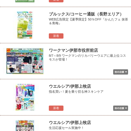
ブルックス/コーヒー通販（長野エリア）
WEB広告限定【夏季限定】50％OFF『かんたフェ 抹茶
＆青梅』
新着
ワークマン伊那市役所前店
8/7～8/9 ワークマンのリカバリーウエアに最上位コス
モスが登場！
ウエルシア/伊那上牧店
指名買い！夏を乗り切る神スキンケア
新着
ウエルシア/伊那上牧店
生活応援セール実施中！