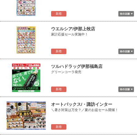
新着
ウエルシア/伊那上牧店
家計応援セール実施中！
新着
ツルハドラッグ伊那福島店
グリーンコーラ発売
新着
オートバックス/・諏訪インター
＼暑さ対策は万全？／夏のお盆セール開催！
新着