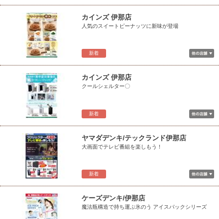
カインズ 伊那店
人気のスイートピーナッツに新味が登場
新着
カインズ 伊那店
クールシェルター〇
新着
ヤマダデンキ/テックランド伊那店
大画面でテレビ番組を楽しもう！
新着
ケーズデンキ/伊那店
魔法瓶構造で持ち運ぶ氷のう アイスパックシリーズ