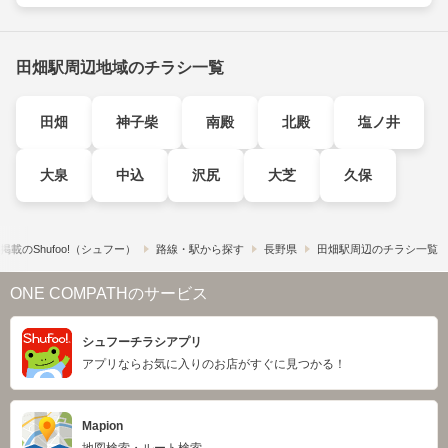
田畑駅周辺地域のチラシ一覧
田畑
神子柴
南殿
北殿
塩ノ井
大泉
中込
沢尻
大芝
久保
載の​Shufoo!​（シュフー）
路線・駅から探す
長野県
田畑駅周辺のチラシ一覧
ONE COMPATHのサービス
シュフーチラシアプリ
アプリならお気に入りのお店がすぐに見つかる！
Mapion