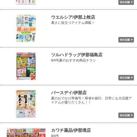
ウエルシア/伊那上牧店
暑さに役立つアイテム満載！
ツルハドラッグ伊那福島店
8/4号夏のおすすめ商品チラシ
バースデイ/伊那店
夏のおでかけ準備号！帰省や旅行、日常にも大活躍ア
イテムが盛りだくさん！！
カワチ薬品/伊那境店
8/4号