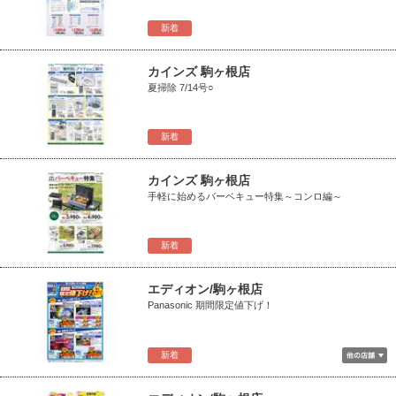
新着
カインズ 駒ヶ根店
夏掃除 7/14号○
新着
カインズ 駒ヶ根店
手軽に始めるバーベキュー特集～コンロ編～
新着
エディオン/駒ヶ根店
Panasonic 期間限定値下げ！
新着