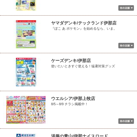
ヤマダデンキ/テックランド伊那店
『ぽこ あ ポケモン』を始めるなら、いま。
ケーズデンキ/伊那店
使いたいときすぐ使える！猛暑対策グッズ
ウエルシア/伊那上牧店
8/5～8/9 チラシ掲載中！
洋服の青山/伊那ナイスロード