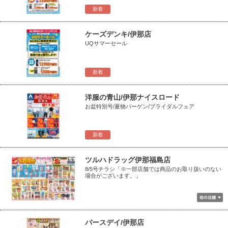
新着
ケーズデンキ/伊那店
UQサマーセール
新着
洋服の青山/伊那ナイスロード
お盆特別号/夏物バーゲン/ブライダルフェア
新着
ツルハドラッグ伊那福島店
8/5号チラシ「※一部店舗では商品のお取り扱いのない
場合がございます。」
バースデイ/伊那店