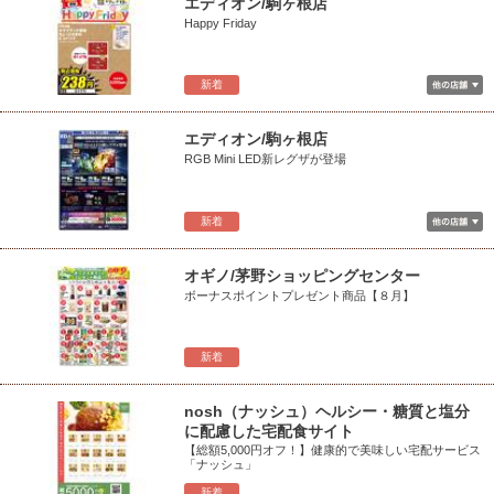
エディオン/駒ヶ根店
Happy Friday
新着
エディオン/駒ヶ根店
RGB Mini LED新レグザが登場
新着
オギノ/茅野ショッピングセンター
ボーナスポイントプレゼント商品【８月】
新着
nosh（ナッシュ）ヘルシー・糖質と塩分
に配慮した宅配食サイト
【総額5,000円オフ！】健康的で美味しい宅配サービス
「ナッシュ」
新着