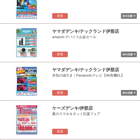
新着
ヤマダデンキ/テックランド伊那店
amazon デバイスお盆セール
新着
ヤマダデンキ/テックランド伊那店
本気の値引き！Panasonicテレビ【4K有機EL】
新着
ケーズデンキ/伊那店
夏のスマホ＆ネット応援フェア
新着