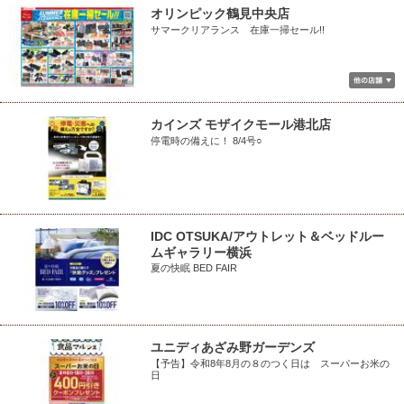
オリンピック鶴見中央店
サマークリアランス 在庫一掃セール!!
カインズ モザイクモール港北店
停電時の備えに！ 8/4号○
IDC OTSUKA/アウトレット＆ベッドルー
ムギャラリー横浜
夏の快眠 BED FAIR
ユニディあざみ野ガーデンズ
【予告】令和8年8月の８のつく日は スーパーお米の
日