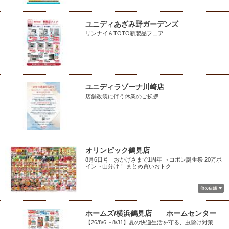
ユニディあざみ野ガーデンズ
リンナイ＆TOTO新製品フェア
ユニディラゾーナ川崎店
店舗改装に伴う休業のご挨拶
オリンピック鶴見店
8月6日号 おかげさまで1周年 トコポン誕生祭 20万ポ
イント山分け！ まとめ買いおトク
ホームズ/横浜鶴見店 ホームセンター
【26/8/6 ~ 8/31】夏の快適生活を守る、虫除け対策