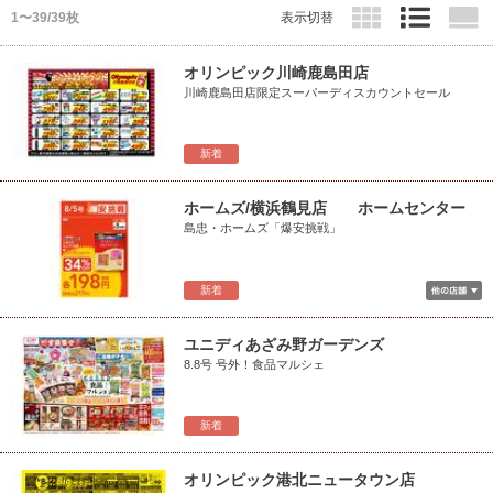
1〜39/39枚
表示切替
オリンピック川崎鹿島田店
川崎鹿島田店限定スーパーディスカウントセール
新着
ホームズ/横浜鶴見店 ホームセンター
島忠・ホームズ「爆安挑戦」
新着
ユニディあざみ野ガーデンズ
8.8号 号外！食品マルシェ
新着
オリンピック港北ニュータウン店