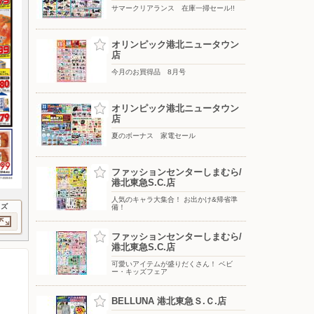
サマークリアランス 在庫一掃セール!!
オリンピック港北ニュータウン
店
今月のお買得品 8月号
オリンピック港北ニュータウン
店
夏のボーナス 家電セール
ファッションセンターしまむら/
港北東急S.C.店
人気のキャラ大集合！ お出かけ&帰省準
イズ
備！
ファッションセンターしまむら/
港北東急S.C.店
可愛いアイテムが盛りだくさん！ ベビ
ー・キッズフェア
BELLUNA 港北東急Ｓ.Ｃ.店