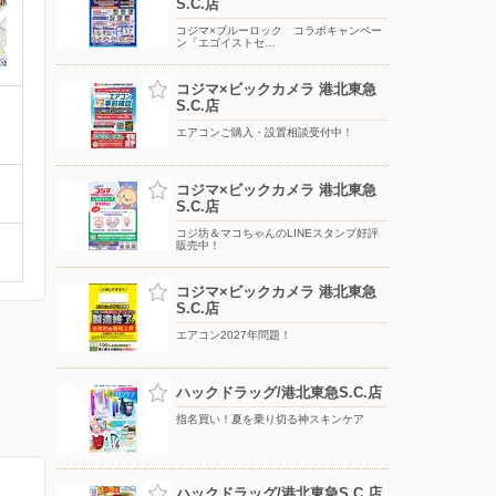
S.C.店
コジマ×ブルーロック コラボキャンペー
ン「エゴイストセ…
コジマ×ビックカメラ 港北東急
S.C.店
エアコンご購入・設置相談受付中！
コジマ×ビックカメラ 港北東急
S.C.店
コジ坊＆マコちゃんのLINEスタンプ好評
販売中！
コジマ×ビックカメラ 港北東急
S.C.店
エアコン2027年問題！
ハックドラッグ/港北東急S.C.店
指名買い！夏を乗り切る神スキンケア
ハックドラッグ/港北東急S.C.店