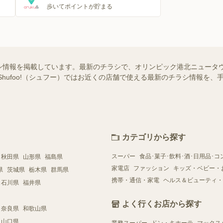
歩いてポイントが貯まる
シ情報を掲載しています。最新のチラシで、オリンピック港北ニュータ
Shufoo!（シュフー）ではお近くの店舗で使える最新のチラシ情報を
カテゴリから探す
スーパー
食品･菓子･飲料･酒･日用品･コ
秋田県
山形県
福島県
家電店
ファッション
キッズ・ベビー・
県
茨城県
栃木県
群馬県
携帯・通信・家電
ヘルス＆ビューティ・
石川県
福井県
よく行くお店から探す
奈良県
和歌山県
山口県