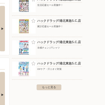
生活応援セール実施中！
ハックドラッグ/港北東急S.C.店
家計応援セール実施中！
クモール港北店
ヤマダデンキ/テックランド狛江店
ケーズ
ハックドラッグ/港北東急S.C.店
浜市都筑区中川中央1-31-1
〒201-0005 東京都狛江市岩戸南2-4-3
〒225-
冷感チェンジTシャツ
ハックドラッグ/港北東急S.C.店
UVケア・汗ニオイ対策
もっと見る
鹿島田店
オリンピック下丸子店
オリン