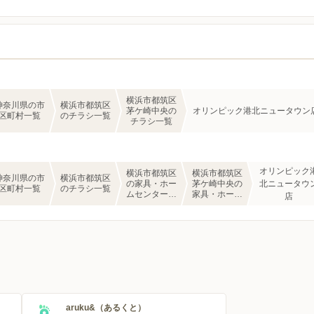
横浜市都筑区
神奈川県の市
横浜市都筑区
茅ケ崎中央の
オリンピック港北ニュータウン
区町村一覧
のチラシ一覧
チラシ一覧
オリンピック
横浜市都筑区
横浜市都筑区
神奈川県の市
横浜市都筑区
の家具・ホー
茅ケ崎中央の
北ニュータウ
区町村一覧
のチラシ一覧
ムセンターの
家具・ホーム
店
チラシ一覧
センターのチ
ラシ一覧
aruku&（あるくと）