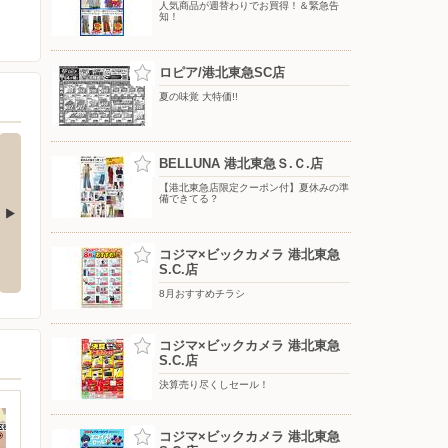
人気商品が週替わりでお買得！＆緊急告
知！
ロピア/港北東急SC店
夏の味覚 大特価!!
BELLUNA 港北東急Ｓ.Ｃ.店
【港北東急店限定クーポン付】夏休みの準
備できてる？
セール
コジマ×ビックカメラ 港北東急
S.C.店
8月おすすめチラシ
コジマ×ビックカメラ 港北東急
S.C.店
決算売り尽くしセール！
コジマ×ビックカメラ 港北東急