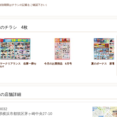
2日（有効期限はチラシの記載をご確認下さい）
のチラシ 4枚
マークリアランス 在庫一掃セ
今月のお買得品 8月号
夏のボーナス 家電
ル!!
店の店舗詳細
0032
県横浜市都筑区茅ヶ崎中央27-10