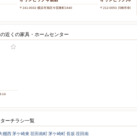
〒241-0032 横浜市旭区今宿東町1640
〒212-0053 川崎市幸区下
店の近くの家具・ホームセンター
-14
ンターチラシ一覧
大棚西
茅ケ崎東
荏田南町
茅ケ崎町
長坂
荏田南