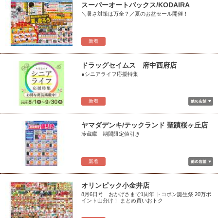
スーパーオートバックス/KODAIRA
＼暑さ対策は万全？／夏のお盆セール開催！
新着
ドラッグセイムス 府中西府店
●シニアライフ応援特集
新着
ヤマダデンキ/テックランド 聖蹟桜ヶ丘店
冷蔵庫 期間限定値引き
新着
オリンピック小金井店
8月6日号 おかげさまで1周年 トコポン誕生祭 20万ポ
イント山分け！ まとめ買いおトク