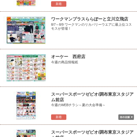
新着
ワークマンプラスららぽーと立川立飛店
8/7～8/9 ワークマンのリカバリーウエアに最上位コス
モスが登場！
オーケー 西府店
今週の商品情報紙
スーパースポーツゼビオ/調布東京スタジア
ム前店
今週のWEBチラシ～夏の大会準備～
新着
スーパースポーツゼビオ/調布東京スタジア