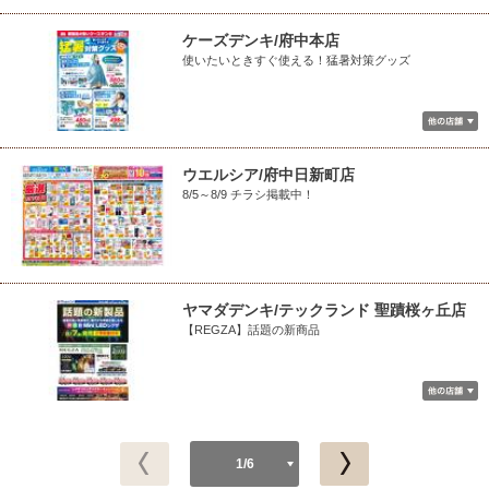
ケーズデンキ/府中本店
使いたいときすぐ使える！猛暑対策グッズ
ウエルシア/府中日新町店
8/5～8/9 チラシ掲載中！
ヤマダデンキ/テックランド 聖蹟桜ヶ丘店
【REGZA】話題の新商品
1/6