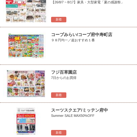
【26/8/7 ~ 8/17】家具・大型家電「夏の感謝祭」
新着
コープみらい/コープ府中寿町店
９８円均一／超おすすめ１番
フジ百草園店
7日からのお買得
新着
スーツスクエア/ミッテン府中
Summer SALE MAX50%OFF
新着