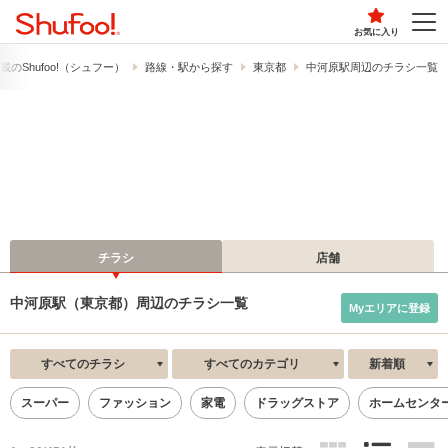
お気に入り
の​Shufoo!​（シュフー）
路線・駅から探す
東京都
中河原駅周辺のチラシ一覧
チラシ
店舗
中河原駅（東京都）周辺のチラシ一覧
Myエリアに登録
すべてのチラシ
すべてのカテゴリ
新着順
スーパー
ファッション
家電
ドラッグストア
ホームセンタ