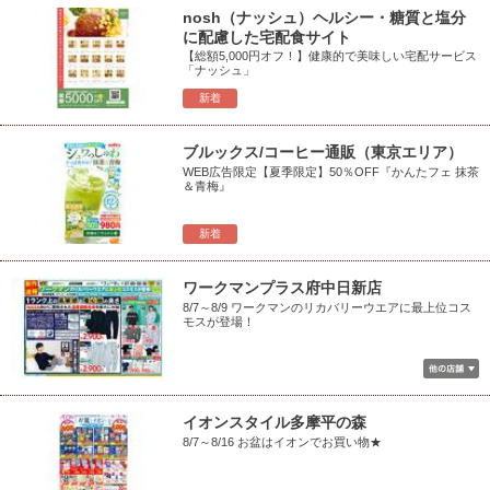
nosh（ナッシュ）ヘルシー・糖質と塩分
に配慮した宅配食サイト
【総額5,000円オフ！】健康的で美味しい宅配サービス
「ナッシュ」
新着
ブルックス/コーヒー通販（東京エリア）
WEB広告限定【夏季限定】50％OFF『かんたフェ 抹茶
＆青梅』
新着
ワークマンプラス府中日新店
8/7～8/9 ワークマンのリカバリーウエアに最上位コス
モスが登場！
イオンスタイル多摩平の森
8/7～8/16 お盆はイオンでお買い物★