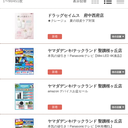
1〜90/451枚
表示切替
ドラッグセイムス 府中西府店
★クレージュ 夏の頭皮ケア対策
新着
ヤマダデンキ/テックランド 聖蹟桜ヶ丘店
本気の値引き！Panasonicテレビ【Mini LED 4K液晶】
新着
ヤマダデンキ/テックランド 聖蹟桜ヶ丘店
amazon デバイスお盆セール
新着
ヤマダデンキ/テックランド 聖蹟桜ヶ丘店
本気の値引き！Panasonicテレビ【4K有機EL】