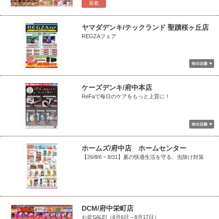
新着
ヤマダデンキ/テックランド 聖蹟桜ヶ丘店
REGZAフェア
ケーズデンキ/府中本店
ReFaで毎日のケアをもっと上質に！
ホームズ/府中店 ホームセンター
【26/8/6 ~ 8/31】夏の快適生活を守る、虫除け対策
DCM/府中栄町店
お盆SALE!（8月6日～8月17日）