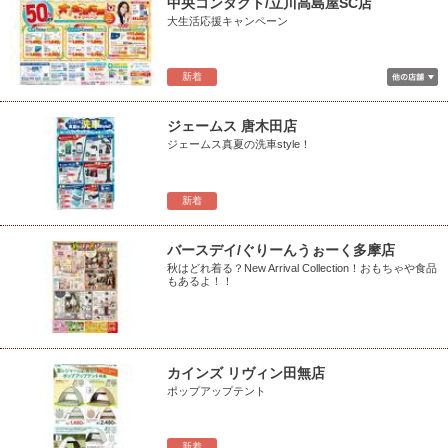
中央コンタクト/立川高島屋SC店
大生活応援キャンペーン
新着
ジェームス 唐木田店
ジェームス真夏の洗車style！
新着
バースデイ/ぐりーんうぉーく多摩店
秋はどれ着る？New Arrival Collection！おもちゃや食品
もあるよ！！
カインズ リヴィン田無店
ポップアップテント
新着