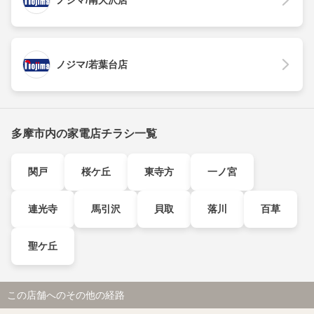
ノジマ/南大沢店
ノジマ/若葉台店
多摩市内の家電店チラシ一覧
関戸
桜ケ丘
東寺方
一ノ宮
連光寺
馬引沢
貝取
落川
百草
聖ケ丘
この店舗へのその他の経路