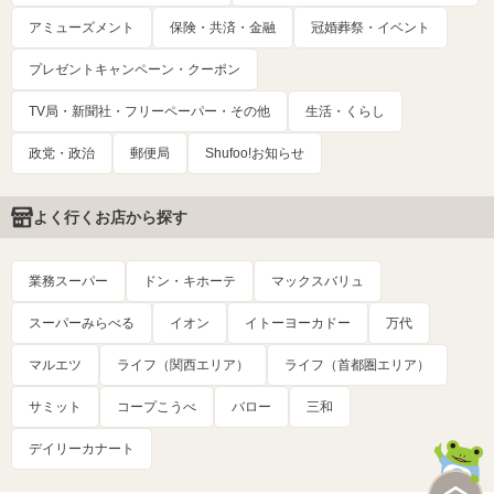
アミューズメント
保険・共済・金融
冠婚葬祭・イベント
プレゼントキャンペーン・クーポン
TV局・新聞社・フリーペーパー・その他
生活・くらし
政党・政治
郵便局
Shufoo!お知らせ
よく行くお店から探す
業務スーパー
ドン・キホーテ
マックスバリュ
スーパーみらべる
イオン
イトーヨーカドー
万代
マルエツ
ライフ（関西エリア）
ライフ（首都圏エリア）
サミット
コープこうべ
バロー
三和
デイリーカナート