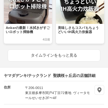
Ankerの最新！水拭きがすご
美味しさもコスパもちょう
いロボット掃除機
どいいIH高火力炊飯器
4日前
タイムラインをもっと見る
ヤマダデンキ/テックランド 聖蹟桜ヶ丘店の店舗詳細
住所
〒206-0011
東京都多摩市関戸4丁目72番地 ヴィータモ
ールせいせき2F〜4F