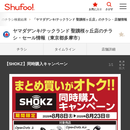
お気に入り
さがす
」のチラシ検索結果
「ヤマダデンキ/テックランド 聖蹟桜ヶ丘店」のチラシ・店舗情報
ヤマダデンキ/テックランド 聖蹟桜ヶ丘店のチラ
シ・セール情報（東京都多摩市）
チラシ
タイム
ライン
店舗詳細
【SHOKZ】同時購入キャンペーン
1/1
拡大