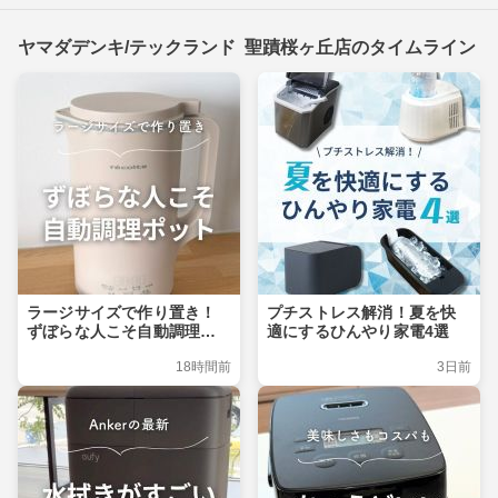
ヤマダデンキ/テックランド 聖蹟桜ヶ丘店のタイムライン
ラージサイズで作り置き！
プチストレス解消！夏を快
ずぼらな人こそ自動調理ポ
適にするひんやり家電4選
ット
18時間前
3日前