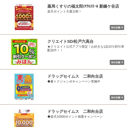
薬局くすりの福太郎/ｱｸﾛｽﾓｰﾙ 新鎌ケ谷店
楽天ポイント大還元祭！
クリエイトSD/松戸六高台
★クリエイト公式アプリ限定！お好きな1品10％割引券
配信中！！
ドラッグセイムス 二和向台店
◆夏トクジャンボキャンペーン実施中
ドラッグセイムス 二和向台店
◆楽天10000ポイント抽選キャンペーン