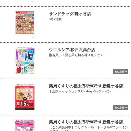
サンドラッグ/鎌ヶ谷店
8月2週目
ウエルシア/松戸六高台店
指名買い！夏を乗り切る神スキンケア
薬局くすりの福太郎/ｱｸﾛｽﾓｰﾙ 新鎌ケ谷店
千葉県キャッシュレスCP×PayPayクーポン
薬局くすりの福太郎/ｱｸﾛｽﾓｰﾙ 新鎌ケ谷店
【ご予約受付中】エリクシール トータルVファーミン