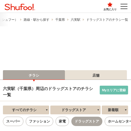
お気に入り
!​（シュフー）
路線・駅から探す
千葉県
六実駅
ドラッグストアのチラシ一覧
チラシ
店舗
六実駅（千葉県）周辺のドラッグストアのチラシ
Myエリアに登録
一覧
すべてのチラシ
ドラッグストア
新着順
スーパー
ファッション
家電
ドラッグストア
ホームセンタ