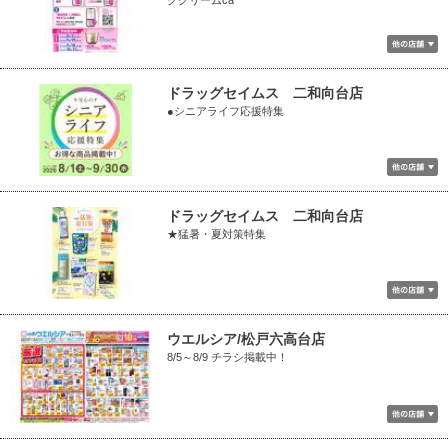
グクリームca
ドラッグセイムス 二和向台店
●シニアライフ応援特集
ドラッグセイムス 二和向台店
★猛暑・夏対策特集
ウエルシア/松戸六高台店
8/5～8/9 チラシ掲載中！