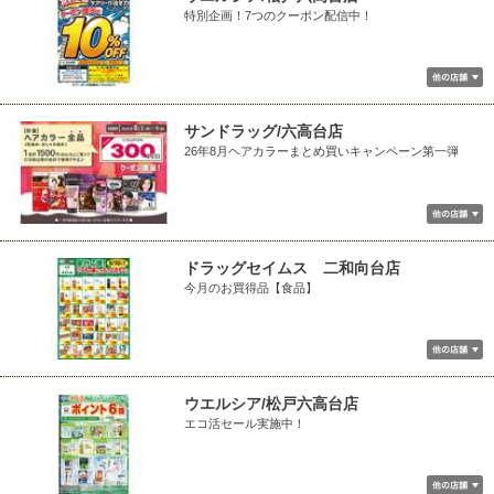
特別企画！7つのクーポン配信中！
サンドラッグ/六高台店
26年8月ヘアカラーまとめ買いキャンペーン第一弾
ドラッグセイムス 二和向台店
今月のお買得品【食品】
ウエルシア/松戸六高台店
エコ活セール実施中！