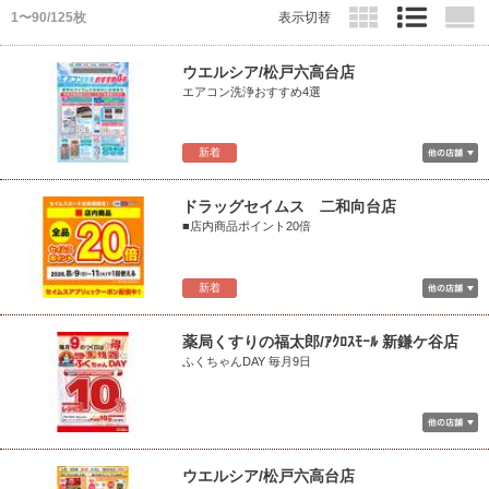
1〜90/125枚
表示切替
ウエルシア/松戸六高台店
エアコン洗浄おすすめ4選
新着
ドラッグセイムス 二和向台店
■店内商品ポイント20倍
新着
薬局くすりの福太郎/ｱｸﾛｽﾓｰﾙ 新鎌ケ谷店
ふくちゃんDAY 毎月9日
ウエルシア/松戸六高台店