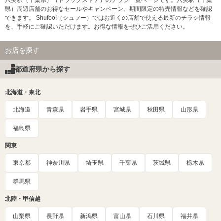
六実駅（千葉県）（ドラッグストア）のチラシ一覧ページです。六実駅（千葉
県）周辺店舗のお得なセールやキャンペーン、期間限定の特売情報などを確認
できます。 Shufoo!（シュフー）ではお近くの店舗で使える最新のチラシ情報
を、手軽にご確認いただけます。お得な情報をぜひご活用ください。
お店を探す
都道府県から探す
北海道・東北
北海道
青森県
岩手県
宮城県
秋田県
山形県
福島県
関東
東京都
神奈川県
埼玉県
千葉県
茨城県
栃木県
群馬県
北陸・甲信越
山梨県
長野県
新潟県
富山県
石川県
福井県