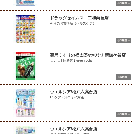
ドラッグセイムス 二和向台店
今月のお買得品【ヘルスケア】
薬局くすりの福太郎/ｱｸﾛｽﾓｰﾙ 新鎌ケ谷店
ついに全国解禁！green cola
ウエルシア/松戸六高台店
UVケア・汗ニオイ対策
ウエルシア/松戸六高台店