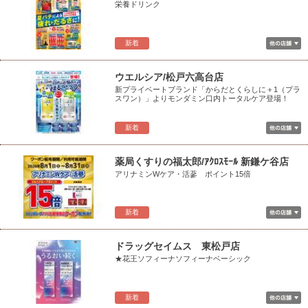
栄養ドリンク
新着
ウエルシア/松戸六高台店
新プライベートブランド「からだとくらしに＋1（プラ
スワン）」よりモンダミン口内トータルケア登場！
新着
薬局くすりの福太郎/ｱｸﾛｽﾓｰﾙ 新鎌ケ谷店
アリナミンWケア・活蔘 ポイント15倍
新着
ドラッグセイムス 東松戸店
★花王ソフィーナソフィーナベーシック
新着