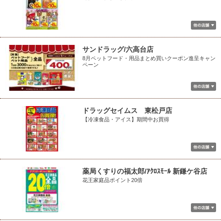
サンドラッグ/六高台店
8月ペットフード・用品まとめ買いクーポン進呈キャン
ペーン
ドラッグセイムス 東松戸店
【冷凍食品・アイス】期間中お買得
薬局くすりの福太郎/ｱｸﾛｽﾓｰﾙ 新鎌ケ谷店
花王家庭品ポイント20倍