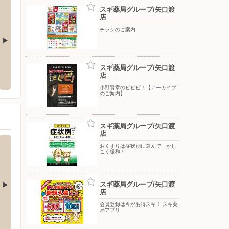
スギ薬局グループ/矢口渡
店
チラシのご案内
 大森中央店
ヤマダデンキ/LABI 自由が丘
東京靴
スギ薬局グループ/矢口渡
店
央3-26-22
〒152-0034 東京都目黒区緑が丘2-17-9
〒210-
小野賢章のビビビ！【アーカイブ
のご案内】
スギ薬局グループ/矢口渡
店
おくすりは症状別に選んで、かし
こく緩和！
スギ薬局グループ/矢口渡
店
会員登録は今がお得スギ！ スギ薬
店
サンドラッグ/大森町駅前店
サンド
局アプリ
6-19
〒143-0015 大田区大森西3-20-13
〒210-