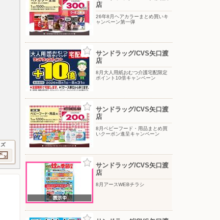
店
26年8月ヘアカラーまとめ買いキ
ャンペーン第一弾
サンドラッグ/CVS矢口渡
店
8月大人用紙おむつ介護宅配限定
ポイント10倍キャンペーン
サンドラッグ/CVS矢口渡
店
8月ベビーフード・用品まとめ買
いクーポン進呈キャンペーン
イズ
サンドラッグ/CVS矢口渡
店
8月アースWEBチラシ