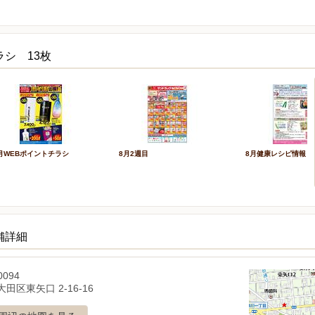
ラシ 13枚
月WEBポイントチラシ
8月2週目
8月健康レシピ情報
舗詳細
0094
田区東矢口 2-16-16