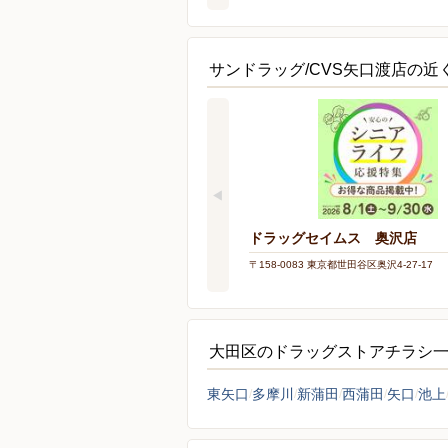
サンドラッグ/CVS矢口渡店の
ドラッグセイムス 奥沢店
〒158-0083 東京都世田谷区奥沢4-27-17
大田区のドラッグストアチラシ
東矢口
多摩川
新蒲田
西蒲田
矢口
池上