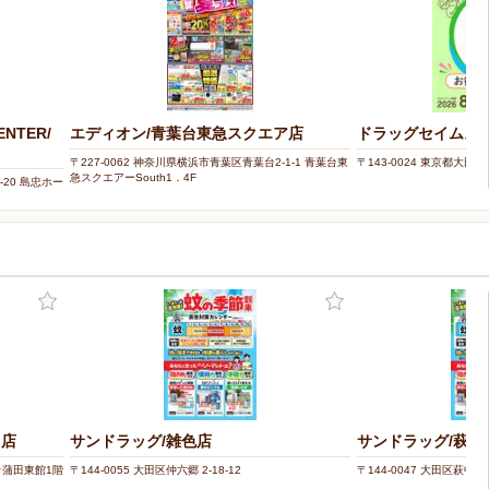
ENTER/
エディオン/青葉台東急スクエア店
ドラッグセイムス
〒227-0062 神奈川県横浜市青葉区青葉台2-1-1 青葉台東
〒143-0024 東京都大田区中
急スクエアーSouth1．4F
-20 島忠ホー
田店
サンドラッグ/雑色店
サンドラッグ/萩中
ュオ蒲田東館1階
〒144-0055 大田区仲六郷 2-18-12
〒144-0047 大田区萩中 1-