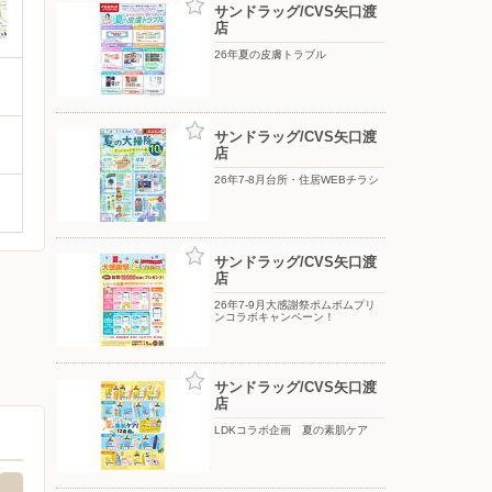
サンドラッグ/CVS矢口渡
店
26年夏の皮膚トラブル
サンドラッグ/CVS矢口渡
店
26年7-8月台所・住居WEBチラシ
サンドラッグ/CVS矢口渡
店
26年7-9月大感謝祭ポムポムプリ
ンコラボキャンペーン！
サンドラッグ/CVS矢口渡
店
LDKコラボ企画 夏の素肌ケア