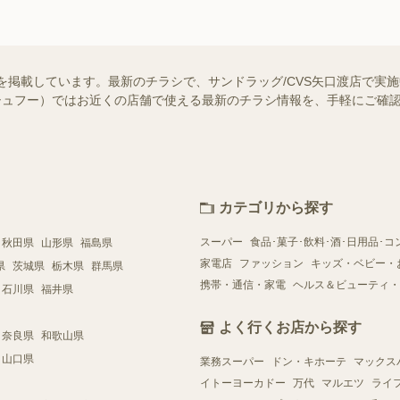
報を掲載しています。最新のチラシで、サンドラッグ/CVS矢口渡店で実
o!（シュフー）ではお近くの店舗で使える最新のチラシ情報を、手軽にご
カテゴリから探す
スーパー
食品･菓子･飲料･酒･日用品･コ
秋田県
山形県
福島県
家電店
ファッション
キッズ・ベビー・
県
茨城県
栃木県
群馬県
携帯・通信・家電
ヘルス＆ビューティ・
石川県
福井県
よく行くお店から探す
奈良県
和歌山県
山口県
業務スーパー
ドン・キホーテ
マックス
イトーヨーカドー
万代
マルエツ
ライ