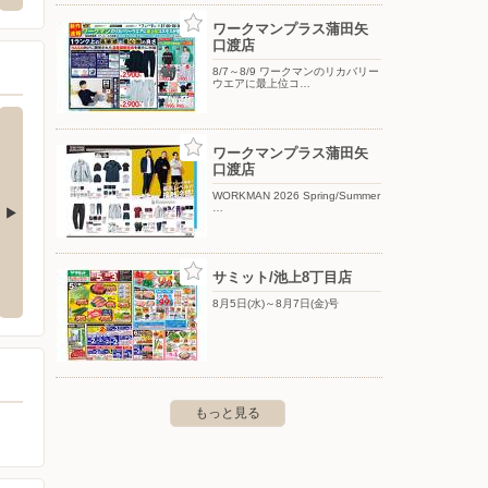
ワークマンプラス蒲田矢
口渡店
8/7～8/9 ワークマンのリカバリー
ウエアに最上位コ…
ワークマンプラス蒲田矢
口渡店
WORKMAN 2026 Spring/Summer
…
 大森中央店
ドラッグセイムス 平間駅前店
ドラッ
サミット/池上8丁目店
央3-26-22
〒211-0014 神奈川県川崎市中原区田尻町23-1 エイム平
〒223-
間1F
8月5日(水)～8月7日(金)号
もっと見る