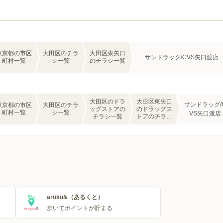
東京都の市区
大田区のチラ
大田区東矢口
サンドラッグ/CVS矢口渡店
町村一覧
シ一覧
のチラシ一覧
大田区のドラ
大田区東矢口
サンドラッグ/
東京都の市区
大田区のチラ
ッグストアの
のドラッグス
町村一覧
シ一覧
VS矢口渡店
チラシ一覧
トアのチラシ
一覧
aruku&（あるくと）
歩いてポイントが貯まる