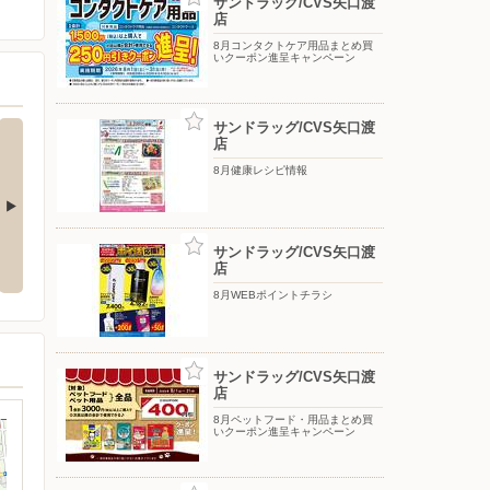
サンドラッグ/CVS矢口渡
店
8月コンタクトケア用品まとめ買
いクーポン進呈キャンペーン
サンドラッグ/CVS矢口渡
店
8月健康レシピ情報
26年8月ヘアカラーまとめ買いキ
8月大人用紙おむつ介護宅配限定
サンドラッグ/CVS矢口渡
ャンペーン第一弾
ポイント10倍キャンペーン
店
8月WEBポイントチラシ
サンドラッグ/CVS矢口渡
店
8月ペットフード・用品まとめ買
いクーポン進呈キャンペーン