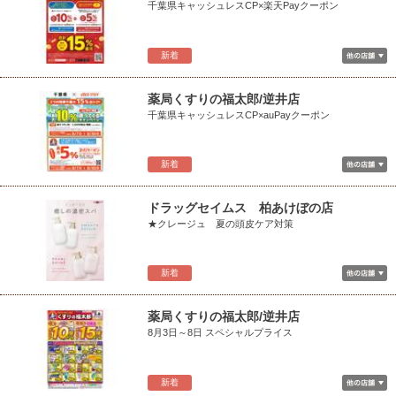
千葉県キャッシュレスCP×楽天Payクーポン
新着
薬局くすりの福太郎/逆井店
千葉県キャッシュレスCP×auPayクーポン
新着
ドラッグセイムス 柏あけぼの店
★クレージュ 夏の頭皮ケア対策
新着
薬局くすりの福太郎/逆井店
8月3日～8日 スペシャルプライス
新着