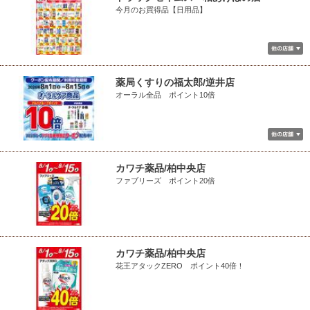
今月のお買得品【日用品】
薬局くすりの福太郎/逆井店
オーラル全品 ポイント10倍
カワチ薬品/柏中央店
ファブリーズ ポイント20倍
カワチ薬品/柏中央店
花王アタックZERO ポイント40倍！