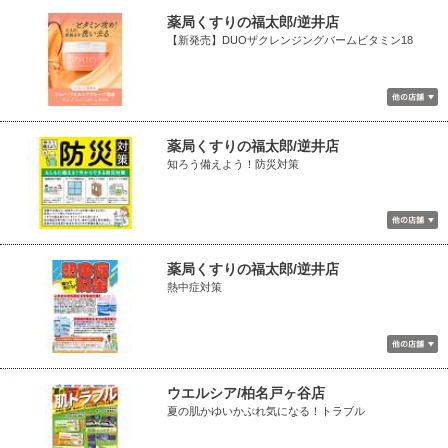
薬局くすりの福太郎/逆井店
【新発売】DUOザクレンジングバームビタミン18
薬局くすりの福太郎/逆井店
知ろう備えよう！防災対策
薬局くすりの福太郎/逆井店
熱中症対策
ウエルシア/柏名戸ヶ谷店
夏の肌かゆいかぶれ気になる！トラブル