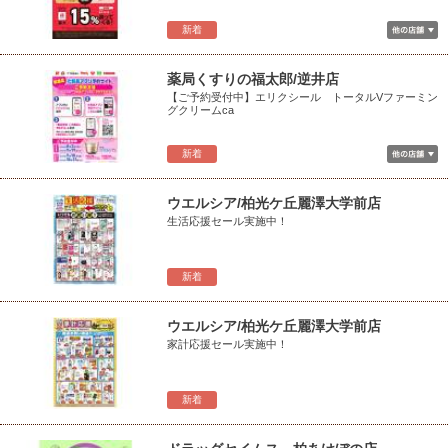
新着
薬局くすりの福太郎/逆井店
【ご予約受付中】エリクシール トータルVファーミン
グクリームca
新着
ウエルシア/柏光ケ丘麗澤大学前店
生活応援セール実施中！
新着
ウエルシア/柏光ケ丘麗澤大学前店
家計応援セール実施中！
新着