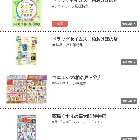
ドラッグセイムス 柏あけぼの店
●シニアライフ応援特集
新着
ドラッグセイムス 柏あけぼの店
★猛暑・夏対策特集
ウエルシア/柏名戸ヶ谷店
8/5～8/9 チラシ掲載中！
薬局くすりの福太郎/逆井店
8月3日～8日 スペシャルプライス