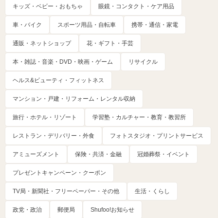
キッズ・ベビー・おもちゃ
眼鏡・コンタクト・ケア用品
車・バイク
スポーツ用品・自転車
携帯・通信・家電
通販・ネットショップ
花・ギフト・手芸
本・雑誌・音楽・DVD・映画・ゲーム
リサイクル
ヘルス&ビューティ・フィットネス
マンション・戸建・リフォーム・レンタル収納
旅行・ホテル・リゾート
学習塾・カルチャー・教育・教習所
レストラン・デリバリー・外食
フォトスタジオ・プリントサービス
アミューズメント
保険・共済・金融
冠婚葬祭・イベント
プレゼントキャンペーン・クーポン
TV局・新聞社・フリーペーパー・その他
生活・くらし
政党・政治
郵便局
Shufoo!お知らせ