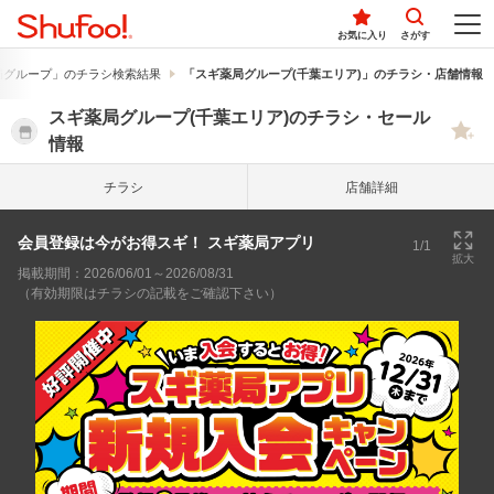
お気に入り
さがす
局グループ」のチラシ検索結果
「スギ薬局グループ(千葉エリア)」のチラシ・店舗情報
スギ薬局グループ(千葉エリア)のチラシ・セール
情報
チラシ
店舗詳細
会員登録は今がお得スギ！ スギ薬局アプリ
1/1
拡大
掲載期間：2026/06/01～2026/08/31
（有効期限はチラシの記載をご確認下さい）