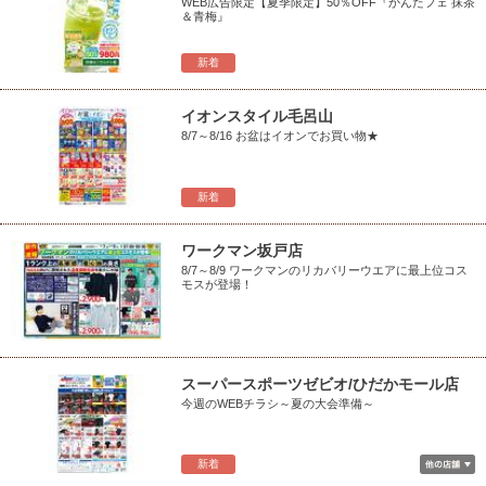
WEB広告限定【夏季限定】50％OFF『かんたフェ 抹茶
＆青梅』
新着
イオンスタイル毛呂山
8/7～8/16 お盆はイオンでお買い物★
新着
ワークマン坂戸店
8/7～8/9 ワークマンのリカバリーウエアに最上位コス
モスが登場！
スーパースポーツゼビオ/ひだかモール店
今週のWEBチラシ～夏の大会準備～
新着