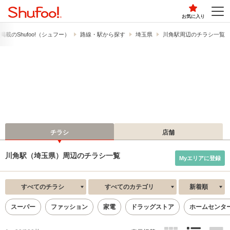
お気に入り
載の​Shufoo!​（シュフー）
路線・駅から探す
埼玉県
川角駅周辺のチラシ一覧
チラシ
店舗
川角駅（埼玉県）周辺のチラシ一覧
Myエリアに登録
すべてのチラシ
すべてのカテゴリ
新着順
スーパー
ファッション
家電
ドラッグストア
ホームセンタ