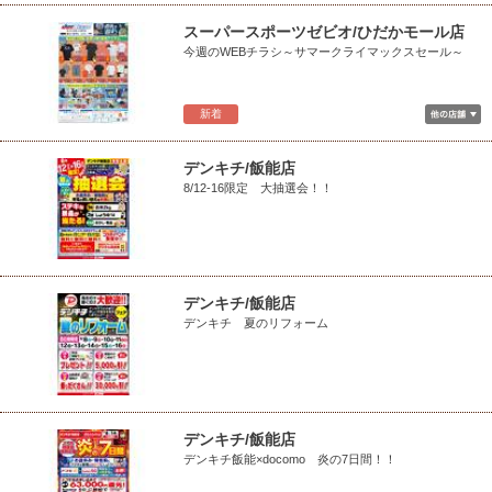
スーパースポーツゼビオ/ひだかモール店
今週のWEBチラシ～サマークライマックスセール～
新着
デンキチ/飯能店
8/12-16限定 大抽選会！！
デンキチ/飯能店
デンキチ 夏のリフォーム
デンキチ/飯能店
デンキチ飯能×docomo 炎の7日間！！