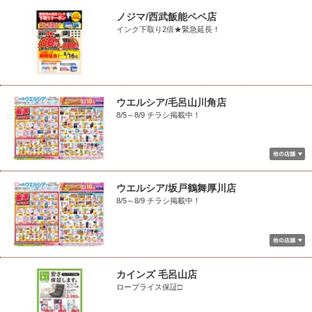
ノジマ/西武飯能ペペ店
インク下取り2倍★緊急延長！
ウエルシア/毛呂山川角店
8/5～8/9 チラシ掲載中！
ウエルシア/坂戸鶴舞厚川店
8/5～8/9 チラシ掲載中！
カインズ 毛呂山店
ロープライス保証□