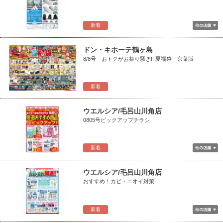
新着
ドン・キホーテ鶴ヶ島
8/8号 おトクがお祭り騒ぎ!! 夏福袋 京葉版
新着
ウエルシア/毛呂山川角店
0805号ピックアップチラシ
新着
ウエルシア/毛呂山川角店
おすすめ！カビ・ニオイ対策
新着