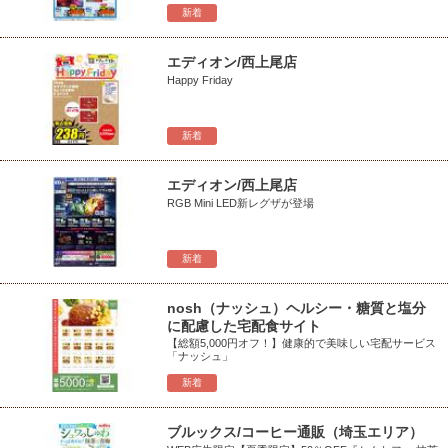
新着
エディオン/西上尾店
Happy Friday
新着
エディオン/西上尾店
RGB Mini LED新レグザが登場
新着
nosh（ナッシュ）ヘルシー・糖質と塩分
に配慮した宅配食サイト
【総額5,000円オフ！】健康的で美味しい宅配サービス
「ナッシュ」
新着
ブルックス/コーヒー通販（埼玉エリア）