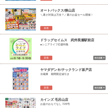
オートバックス/狭山店
＼暑さ対策は万全？／夏のお盆セール開催！
新着
ドラッグセイムス 武州長瀬駅前店
●シニアライフ応援特集
新着
ヤマダデンキ/テックランド坂戸店
冷蔵庫 期間限定値引き
新着
カインズ 毛呂山店
お盆のおもてなし 7/29号