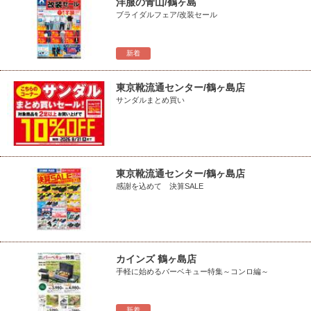
洋服の青山/鶴ヶ島
ブライダルフェア/改装セール
新着
東京靴流通センター/鶴ヶ島店
サンダルまとめ買い
東京靴流通センター/鶴ヶ島店
感謝を込めて 決算SALE
カインズ 鶴ヶ島店
手軽に始めるバーベキュー特集～コンロ編～
新着