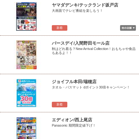
ヤマダデンキ/テックランド坂戸店
大画面でテレビ番組を楽しもう！
新着
バースデイ/入間野田モール店
秋はどれ着る？New Arrival Collection！おもちゃや食品
もあるよ！！
ジョイフル本田/瑞穂店
タオル・バスマット dポイント30倍キャンペーン！
新着
エディオン/西上尾店
Panasonic 期間限定値下げ！