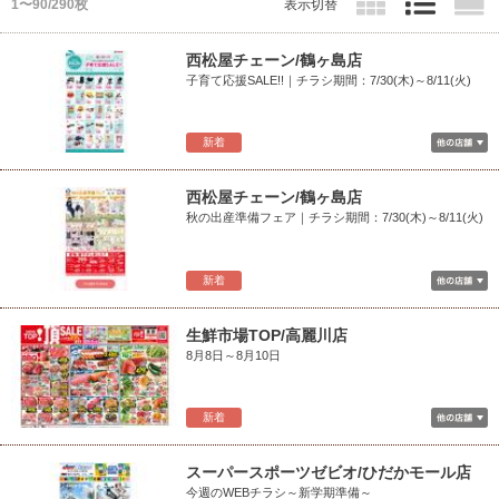
1〜90/290枚
表示切替
西松屋チェーン/鶴ヶ島店
子育て応援SALE!!｜チラシ期間：7/30(木)～8/11(火)
新着
西松屋チェーン/鶴ヶ島店
秋の出産準備フェア｜チラシ期間：7/30(木)～8/11(火)
新着
生鮮市場TOP/高麗川店
8月8日～8月10日
新着
スーパースポーツゼビオ/ひだかモール店
今週のWEBチラシ～新学期準備～