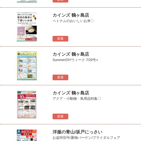
カインズ 鶴ヶ島店
ベトナムのおいしいお米〇
新着
カインズ 鶴ヶ島店
SummerDIYウィーク 7/29号○
新着
カインズ 鶴ヶ島店
アクア・小動物・鳥用品特集〇
新着
洋服の青山/坂戸にっさい
お盆特別号/夏物バーゲン/ブライダルフェア