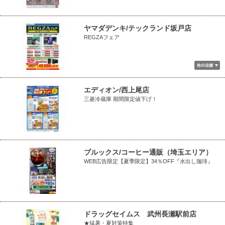
ヤマダデンキ/テックランド坂戸店
REGZAフェア
エディオン/西上尾店
三菱冷蔵庫 期間限定値下げ！
ブルックス/コーヒー通販（埼玉エリア）
WEB広告限定【夏季限定】34％OFF『水出し珈琲』
ドラッグセイムス 武州長瀬駅前店
★猛暑・夏対策特集