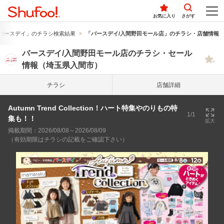
お気に入り
さがす
バースデイ」のチラシ検索結果
「バースデイ/入間野田モール店」のチラシ・店舗情報
バースデイ/入間野田モール店のチラシ・セール
情報（埼玉県入間市）
チラシ
店舗詳細
Autumn Trend Collection！ハート特集やのりもの特
1/1
集も！！
拡大
掲載期間：2026/08/08～2026/08/09
（有効期限はチラシの記載をご確認下さい）