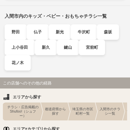
入間市内のキッズ・ベビー・おもちゃチラシ一覧
野田
仏子
新光
牛沢町
森坂
上小谷田
新久
鍵山
宮前町
花ノ木
この店舗へのその他の経路
エリアから探す
チラシ・広告掲載の
都道府県から
埼玉県の市区
入間市のチラ
Shufoo!（シュフ
探す
町村一覧
シ一覧
ー）
エリア×カテゴリから探す