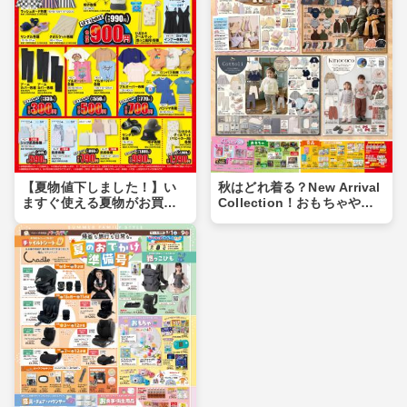
【夏物値下しました！】い
秋はどれ着る？New Arrival
ますぐ使える夏物がお買い
Collection！おもちゃや食
得価格に♪夏物まとめ買いの
品もあるよ！！
チャンス！