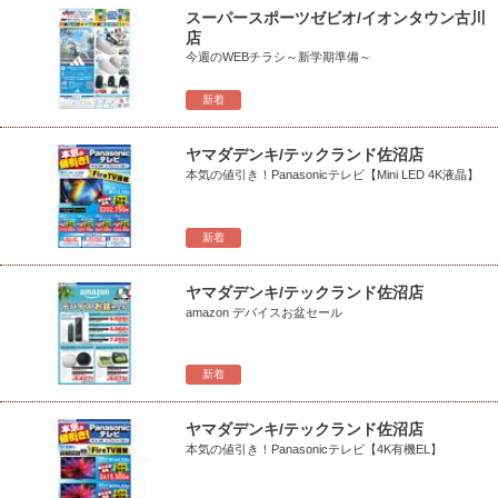
スーパースポーツゼビオ/イオンタウン古川
店
今週のWEBチラシ～新学期準備～
新着
ヤマダデンキ/テックランド佐沼店
本気の値引き！Panasonicテレビ【Mini LED 4K液晶】
新着
ヤマダデンキ/テックランド佐沼店
amazon デバイスお盆セール
新着
ヤマダデンキ/テックランド佐沼店
本気の値引き！Panasonicテレビ【4K有機EL】