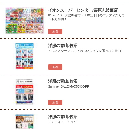
イオンスーパーセンター/栗原志波姫店
8/8～8/10 お盆準備市／8/10は十日の市／ディスカウ
ント超特価！
新着
洋服の青山/佐沼
ビジネスシーンにふさわしいシャツを選ぶなら青山
新着
洋服の青山/佐沼
Summer SALE MAX50%OFF
新着
洋服の青山/佐沼
インフォメーション