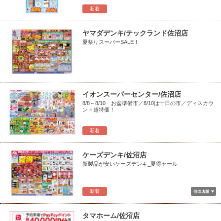
新着
ヤマダデンキ/テックランド佐沼店
夏祭りスーパーSALE！
イオンスーパーセンター/佐沼店
8/8～8/10 お盆準備市／8/10は十日の市／ディスカウ
ント超特価！
新着
ケーズデンキ/佐沼店
新製品が安いケーズデンキ_夏得セール
新着
タマホーム/佐沼店