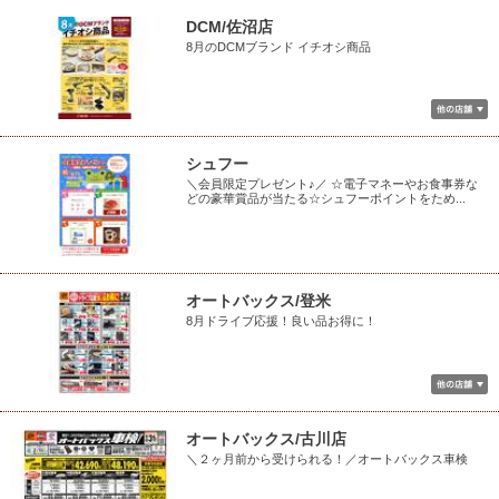
DCM/佐沼店
8月のDCMブランド イチオシ商品
シュフー
＼会員限定プレゼント♪／ ☆電子マネーやお食事券な
どの豪華賞品が当たる☆シュフーポイントをため...
オートバックス/登米
8月ドライブ応援！良い品お得に！
オートバックス/古川店
＼２ヶ月前から受けられる！／オートバックス車検