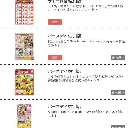
サトー商会/佐沼店
【予告】毎月１０日はサトーの日！お米が大特価！他
にもオトクが盛りだくさんの１日！
新着
バースデイ/古川店
秋はどれ着る？New Arrival Collection！おもちゃや食品
もあるよ！！
新着
バースデイ/古川店
【夏物値下しました！】いますぐ使える夏物がお買い
得価格に♪夏物まとめ買いのチャンス！
バースデイ/古川店
Autumn Trend Collection！ハート特集やのりもの特集
も！！