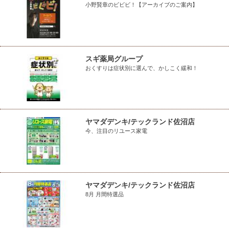
小野賢章のビビビ！【アーカイブのご案内】
スギ薬局グループ
おくすりは症状別に選んで、かしこく緩和！
ヤマダデンキ/テックランド佐沼店
今、注目のリユース家電
ヤマダデンキ/テックランド佐沼店
8月 月間特選品