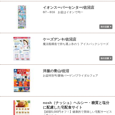
イオンスーパーセンター/佐沼店
8/7～8/16 お盆はイオンで均一
ケーズデンキ/佐沼店
魔法瓶構造で持ち運ぶ氷のう アイスパックシリーズ
洋服の青山/佐沼
お盆特別号/夏物バーゲン/ブライダルフェア
nosh（ナッシュ）ヘルシー・糖質と塩分
に配慮した宅配食サイト
【総額5,000円オフ！】健康的で美味しい宅配サービス
「ナッシュ」