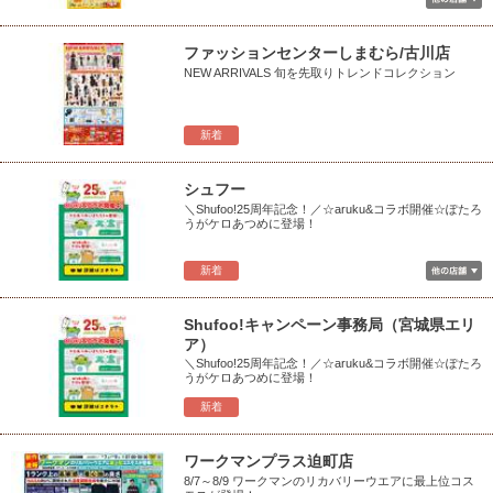
ファッションセンターしまむら/古川店
NEW ARRIVALS 旬を先取りトレンドコレクション
新着
シュフー
＼Shufoo!25周年記念！／☆aruku&コラボ開催☆ぽたろ
うがケロあつめに登場！
新着
Shufoo!キャンペーン事務局（宮城県エリ
ア）
＼Shufoo!25周年記念！／☆aruku&コラボ開催☆ぽたろ
うがケロあつめに登場！
新着
ワークマンプラス迫町店
8/7～8/9 ワークマンのリカバリーウエアに最上位コス