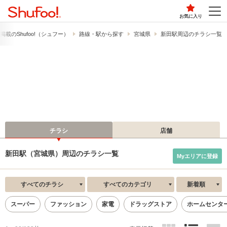
お気に入り
載の​Shufoo!​（シュフー）
路線・駅から探す
宮城県
新田駅周辺のチラシ一覧
チラシ
店舗
新田駅（宮城県）周辺のチラシ一覧
Myエリアに登録
すべてのチラシ
すべてのカテゴリ
新着順
スーパー
ファッション
家電
ドラッグストア
ホームセンタ