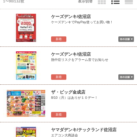
1〜90/132枚
表示切替
ケーズデンキ/佐沼店
ケーズデンキでPayPay使ってお買い物！
新着
ケーズデンキ/佐沼店
熱中症リスクをアラーム音でお知らせ
新着
ザ・ビッグ金成店
8/10（月）はありが１０デー！
新着
ヤマダデンキ/テックランド佐沼店
エアコン大商談会