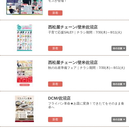
モスが登場！
新着
西松屋チェーン/登米佐沼店
子育て応援SALE!!｜チラシ期間：7/30(木)～8/11(火)
新着
西松屋チェーン/登米佐沼店
秋の出産準備フェア｜チラシ期間：7/30(木)～8/11(火)
新着
DCM/佐沼店
フライパン革命★お皿に変身！できたてをそのまま食
卓へ
新着