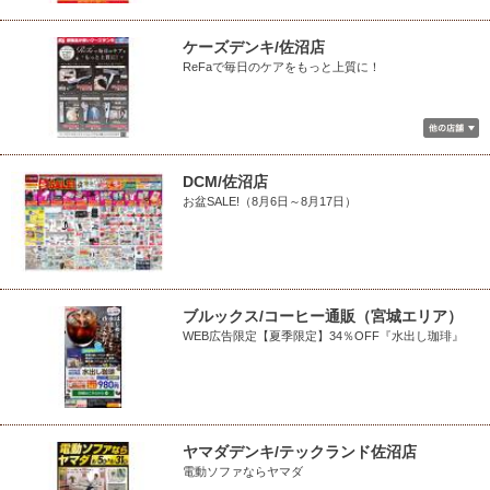
ケーズデンキ/佐沼店
ReFaで毎日のケアをもっと上質に！
DCM/佐沼店
お盆SALE!（8月6日～8月17日）
ブルックス/コーヒー通販（宮城エリア）
WEB広告限定【夏季限定】34％OFF『水出し珈琲』
ヤマダデンキ/テックランド佐沼店
電動ソファならヤマダ