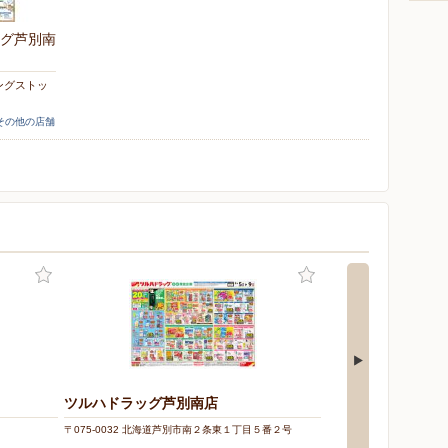
グ芦別南
ングストッ
！
]その他の店舗
ツルハドラッグ芦別南店
〒075-0032 北海道芦別市南２条東１丁目５番２号