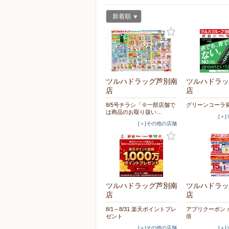
新着順
ツルハドラッグ芦別南
ツルハドラッ
店
店
8/5号チラシ「※一部店舗で
グリーンコーラ
は商品のお取り扱い…
[＋
[＋]その他の店舗
ツルハドラッグ芦別南
ツルハドラッ
店
店
8/1～8/31 楽天ポイントプレ
アプリクーポン 
ゼント
倍
[＋]その他の店舗
[＋