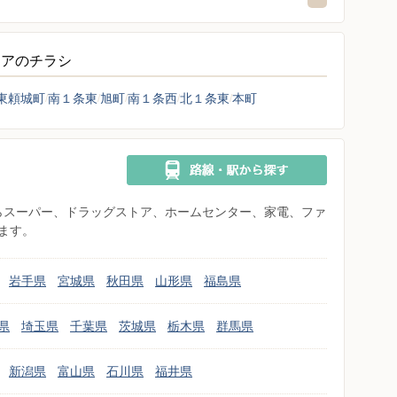
トアのチラシ
東頼城町
南１条東
旭町
南１条西
北１条東
本町
県からスーパー、ドラッグストア、ホームセンター、家電、ファ
ます。
岩手県
宮城県
秋田県
山形県
福島県
県
埼玉県
千葉県
茨城県
栃木県
群馬県
新潟県
富山県
石川県
福井県