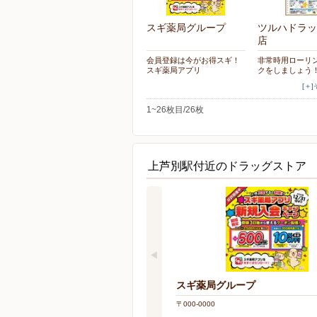
スギ薬局グループ
ツルハドラッ
店
会員登録は今がお得スギ！
非常時用ローリ
スギ薬局アプリ
クをしましょう
[＋
1~26枚目/26枚
上芦別駅付近のドラッグストア
スギ薬局グループ
〒000-0000