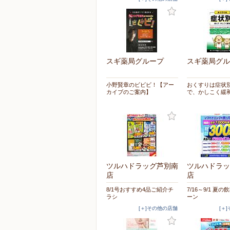
スギ薬局グループ
スギ薬局グル
小野賢章のビビビ！【アー
おくすりは症状
カイブのご案内】
で、かしこく緩
ツルハドラッグ芦別南
ツルハドラッ
店
店
8/1号おすすめ4品ご紹介チ
7/16～9/1 夏
ラシ
ーン
[＋]その他の店舗
[＋