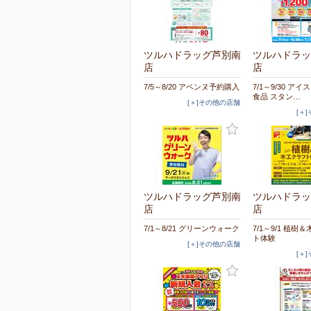
ツルハドラッグ芦別南
ツルハドラッ
店
店
7/5～8/20 アベンヌ予約購入
7/1～9/30 ア
食品 スタン…
[＋]その他の店舗
[＋
ツルハドラッグ芦別南
ツルハドラッ
店
店
7/1～8/21 グリーンウォーク
7/1～9/1 植樹
ト体験
[＋]その他の店舗
[＋