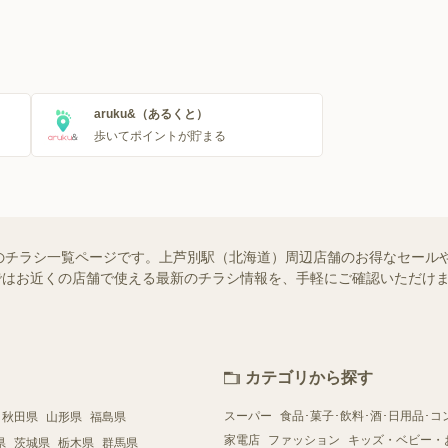
aruku&（あるくと）
歩いてポイントが貯まる
のチラシ一覧ページです。上芦別駅（北海道）周辺店舗のお得なセール
フー）ではお近くの店舗で使える最新のチラシ情報を、手軽にご確認いただ
カテゴリから探す
スーパー
食品･菓子･飲料･酒･日用品･コ
秋田県
山形県
福島県
家電店
ファッション
キッズ・ベビー・
県
茨城県
栃木県
群馬県