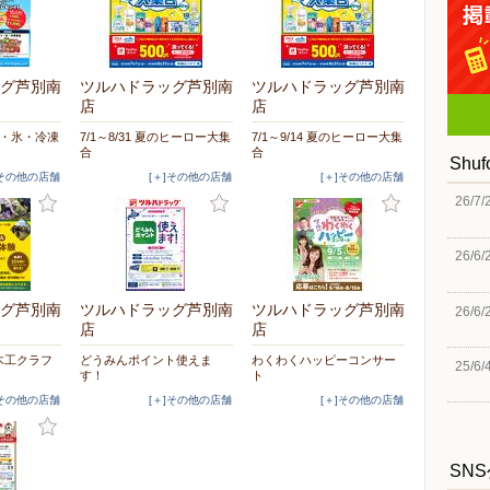
グ芦別南
ツルハドラッグ芦別南
ツルハドラッグ芦別南
店
店
イス・氷・冷凍
7/1～8/31 夏のヒーロー大集
7/1～9/14 夏のヒーロー大集
合
合
Shu
]その他の店舗
[＋]その他の店舗
[＋]その他の店舗
26/7/
26/6/
グ芦別南
ツルハドラッグ芦別南
ツルハドラッグ芦別南
26/6/
店
店
＆木工クラフ
どうみんポイント使えま
わくわくハッピーコンサー
25/6/
す！
ト
]その他の店舗
[＋]その他の店舗
[＋]その他の店舗
SN