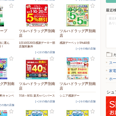
最近
最近
あり
ープ
ツルハドラッグ芦別南
ツルハドラッグ芦別南
店
店
別に選ん
1日10日20日感謝デー※一部
感謝デーペット5%&5倍
和！
店舗対象外
[＋]その他の店舗
[＋]その他の店舗
ス
家
ホ
グ芦別南
ツルハドラッグ芦別南
ツルハドラッグ芦別南
店
店
シュ
の飲料キャンペ
7/16～8/31 楽天×パンパース
シニア感謝デー
[＋]その他の店舗
[＋]その他の店舗
]その他の店舗