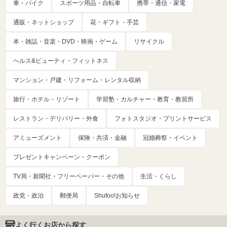
車・バイク
スポーツ用品・自転車
携帯・通信・家電
通販・ネットショップ
花・ギフト・手芸
本・雑誌・音楽・DVD・映画・ゲーム
リサイクル
ヘルス&ビューティ・フィットネス
マンション・戸建・リフォーム・レンタル収納
旅行・ホテル・リゾート
学習塾・カルチャー・教育・教習所
レストラン・デリバリー・外食
フォトスタジオ・プリントサービス
アミューズメント
保険・共済・金融
冠婚葬祭・イベント
プレゼントキャンペーン・クーポン
TV局・新聞社・フリーペーパー・その他
生活・くらし
政党・政治
郵便局
Shufoo!お知らせ
よく行くお店から探す