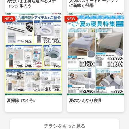
人気のスイートピーナッツ
冷たいまま持ち運べるステ
に新味が登場
ィック氷のう
夏掃除 7/14号○
夏のひんやり寝具
チラシをもっと見る