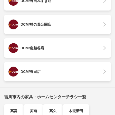
DCM/野田みずき店
DCM/柏の葉公園店
DCM/南越谷店
DCM/野田店
吉川市内の家具・ホームセンターチラシ一覧
高富
美南
高久
木売新田