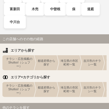
富新田
木売
中曽根
保
道庭
中川台
この店舗へのその他の経路
エリアから探す
チラシ・広告掲載の
都道府県から
埼玉県の市区
吉川市のチラ
Shufoo!（シュフ
探す
町村一覧
シ一覧
ー）
エリア×カテゴリから探す
チラシ・広告掲載の
都道府県から
埼玉県の市区
吉川市のチラ
Shufoo!（シュフ
探す
町村一覧
シ一覧
ー）
他のチラシを探す