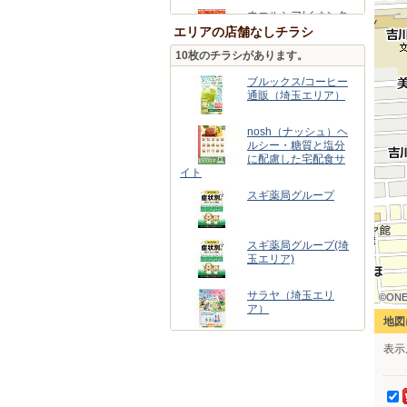
ウエルシア/イオンタ
ウン吉川美南ANNEX
エリアの店舗なしチラシ
店
10枚のチラシがあります。
ブルックス/コーヒー
通販（埼玉エリア）
nosh（ナッシュ）ヘ
ルシー・糖質と塩分
に配慮した宅配食サ
イト
スギ薬局グループ
スギ薬局グループ(埼
玉エリア)
サラヤ（埼玉エリ
©ONE
©ONE
©ONE
©ONE
©ONE
©ONE
©ONE
©ONE
©ONE
ア）
地図
表示