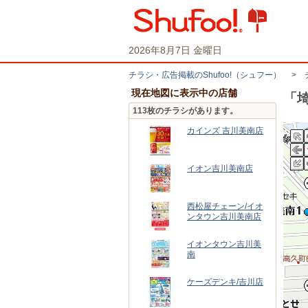
2026年8月7日 金曜日
チラシ・​広告掲載の​Shufoo!​（シュフー）
>
現在地図に表示中の店舗
「
113枚のチラシがあります。
カインズ 吉川美南店
イオン吉川美南店
西松屋チェーン/イオ
ンタウン吉川美南店
イオンタウン吉川美
南
ケーズデンキ/吉川店