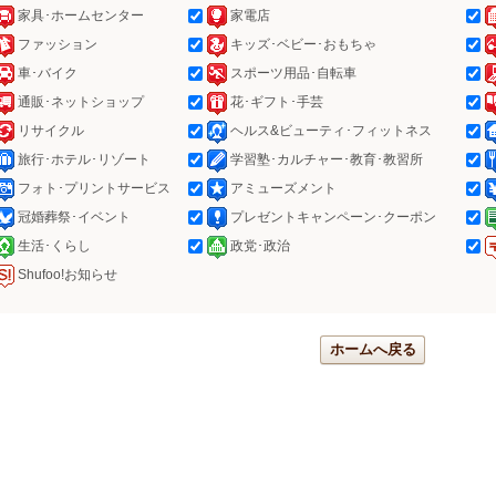
家具･ホームセンター
家電店
ファッション
キッズ･ベビー･おもちゃ
車･バイク
スポーツ用品･自転車
通販･ネットショップ
花･ギフト･手芸
リサイクル
ヘルス&ビューティ･フィットネス
旅行･ホテル･リゾート
学習塾･カルチャー･教育･教習所
フォト･プリントサービス
アミューズメント
冠婚葬祭･イベント
プレゼントキャンペーン･クーポン
生活･くらし
政党･政治
Shufoo!お知らせ
ホームへ戻る