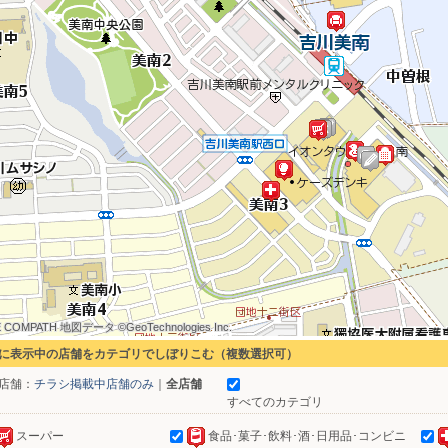
 COMPATH 地図データ ©GeoTechnologies Inc.
 COMPATH 地図データ ©GeoTechnologies Inc.
 COMPATH 地図データ ©GeoTechnologies Inc.
 COMPATH 地図データ ©GeoTechnologies Inc.
 COMPATH 地図データ ©GeoTechnologies Inc.
 COMPATH 地図データ ©GeoTechnologies Inc.
 COMPATH 地図データ ©GeoTechnologies Inc.
 COMPATH 地図データ ©GeoTechnologies Inc.
 COMPATH 地図データ ©GeoTechnologies Inc.
に表示中の店舗をカテゴリでしぼりこむ（複数選択可）
店舗：
チラシ掲載中店舗のみ
｜
全店舗
すべてのカテゴリ
スーパー
食品･菓子･飲料･酒･日用品･コンビニ