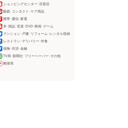
ショッピングセンター･百貨店
眼鏡･コンタクト･ケア用品
携帯･通信･家電
本･雑誌･音楽･DVD･映画･ゲーム
マンション･戸建･リフォーム･レンタル収納
レストラン･デリバリー･外食
保険･共済･金融
TV局･新聞社･フリーペーパー･その他
郵便局