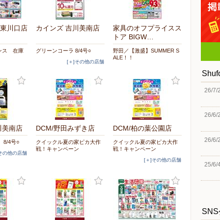
東川口店
カインズ 吉川美南店
家具のオフプライスス
トア BIGW…
ンス 在庫
グリーンコーラ 8/4号○
野田／【激盛】SUMMER S
ALE！！
[＋]その他の店舗
Shu
26/7/
26/6/
川美南店
DCM/野田みずき店
DCM/柏の葉公園店
26/6/
8/4号○
クイックル夏の家ピカ大作
クイックル夏の家ピカ大作
戦！キャンペーン
戦！キャンペーン
]その他の店舗
[＋]その他の店舗
25/6/
SN