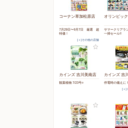
コーナン草加松原店
オリンピック
7月29日〜9月7日 厳選 超
サマークリアラ
特価！
一掃セール!!
[＋]その他の店舗
カインズ 吉川美南店
カインズ 吉
観葉植物 7/23号○
停電時の備えに！ 
[＋