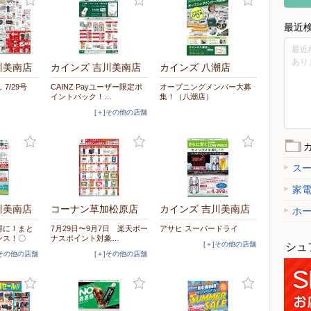
最近
最近
あり
川美南店
カインズ 吉川美南店
カインズ 八潮店
7/29号
CAINZ Payユーザー限定ポ
オープニングメンバー大募
イントバック！…
集！（八潮店）
[＋]その他の店舗
ス
家
川美南店
コーナン草加松原店
カインズ 吉川美南店
ホ
得に！まと
7月29日〜9月7日 楽天ボー
アサヒ スーパードライ
ンス！〇
ナスポイント対象…
[＋]その他の店舗
シュ
]その他の店舗
[＋]その他の店舗