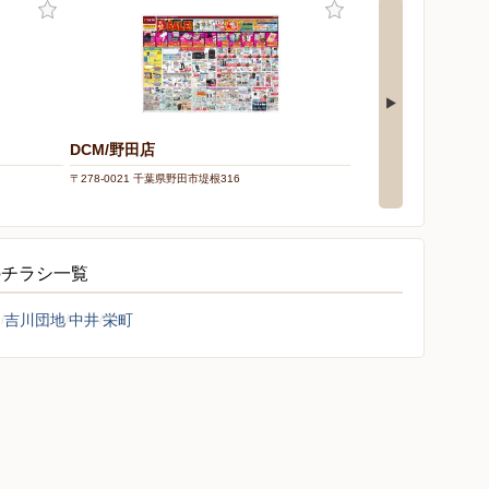
DCM/野田店
DCM/南越谷店
〒278-0021 千葉県野田市堤根316
〒343-0845 埼玉県越谷市
のチラシ一覧
富
吉川団地
中井
栄町