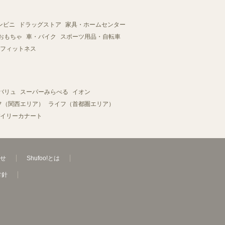
ンビニ
ドラッグストア
家具・ホームセンター
おもちゃ
車・バイク
スポーツ用品・自転車
フィットネス
バリュ
スーパーみらべる
イオン
フ（関西エリア）
ライフ（首都圏エリア）
イリーカナート
せ
Shufoo!とは
方針