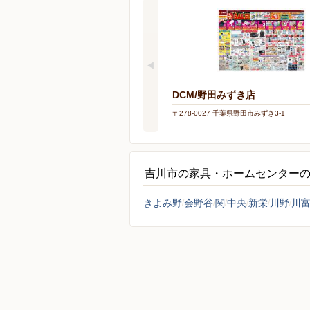
DCM/野田みずき店
〒278-0027 千葉県野田市みずき3-1
吉川市の家具・ホームセンター
きよみ野
会野谷
関
中央
新栄
川野
川