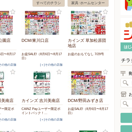
すべてのチラシ
家具･ホームセンター
公園店
DCM/東川口店
カインズ 草加松原団
地店
6日〜8月17
お盆SALE!（8月6日〜8月17
お盆のおもてなし 7/29号
日）
チラ
]その他の店舗
[＋]その他の店舗
川美南店
カインズ 吉川美南店
DCM/野田みずき店
ーザー限定ポ
CAINZ Payユーザー限定ポ
お盆SALE!（8月6日〜8月17
…
イントバック！…
日）
]その他の店舗
[＋]その他の店舗