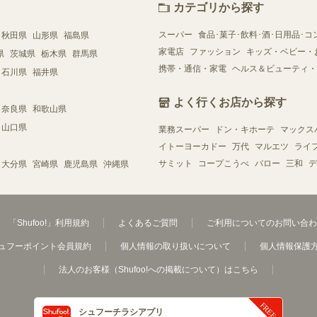
カテゴリから探す
スーパー
食品･菓子･飲料･酒･日用品･コ
秋田県
山形県
福島県
家電店
ファッション
キッズ・ベビー・
県
茨城県
栃木県
群馬県
携帯・通信・家電
ヘルス＆ビューティ・
石川県
福井県
よく行くお店から探す
奈良県
和歌山県
山口県
業務スーパー
ドン・キホーテ
マックス
イトーヨーカドー
万代
マルエツ
ライ
サミット
コープこうべ
バロー
三和
デ
大分県
宮崎県
鹿児島県
沖縄県
「Shufoo!」利用規約
よくあるご質問
ご利用についてのお問い合わ
ュフーポイント会員規約
個人情報の取り扱いについて
個人情報保護
法人のお客様（Shufoo!への掲載について）はこちら
シュフーチラシアプリ