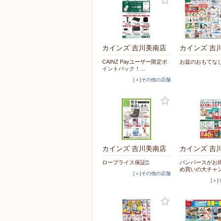
カインズ 吉川美南店
カインズ 吉
CAINZ Payユーザー限定ポ
お盆のおもてなし 
イントバック！…
[＋]その他の店舗
カインズ 吉川美南店
カインズ 吉
ロープライス保証□
パンパースがお
め買いの大チャ
[＋]その他の店舗
[＋