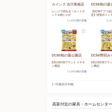
カインズ 吉川美南店
DCM/柏の葉
レンジで作れる！ホットサ
【DCMアプリ会
ンド＆肉じゃが
定】特別ポイン
[＋]その他の店舗
[＋
DCM/柏の葉公園店
DCM/野田み
8月のDCMブランド イチオ
8月のDCMブラ
シ商品
シ商品
[＋]その他の店舗
1~32枚目/134枚
高富付近の家具・ホームセンタ