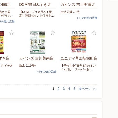
公園店
DCM/野田みずき店
カインズ 吉川美南店
員さま限
【DCMアプリ会員さま限
生活応援 7/1号
ト付与キ…
定】特別ポイント付与キ…
[＋]その他の店舗
]その他の店舗
ずき店
カインズ 吉川美南店
ユニディ草加新栄町店
ンド イチオ
散水 7/17号○
【予告】令和8年8月の８の
つく日は スーパーお…
[＋]その他の店舗
1
2
3
4
5
次ページ
＞
ー