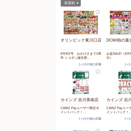
新着順
オリンピック東川口店
DCM/柏の葉
8月6日号 おかげさまで1周
お盆SALE!（8月
年 トコポン誕生祭…
日）
[＋]その他の店舗
[＋
カインズ 吉川美南店
カインズ 吉
CAINZ Payユーザー限定ポ
CAINZ Payユ
イントバック！…
イントバック！
[＋]その他の店舗
[＋