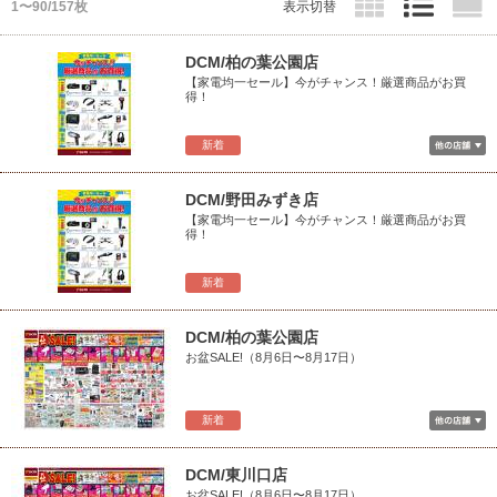
1〜90/157枚
表示切替
DCM/柏の葉公園店
【家電均一セール】今がチャンス！厳選商品がお買
得！
新着
DCM/野田みずき店
【家電均一セール】今がチャンス！厳選商品がお買
得！
新着
DCM/柏の葉公園店
お盆SALE!（8月6日〜8月17日）
新着
DCM/東川口店
お盆SALE!（8月6日〜8月17日）