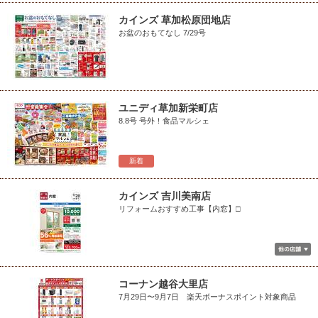
カインズ 草加松原団地店
お盆のおもてなし 7/29号
ユニディ草加新栄町店
8.8号 号外！食品マルシェ
新着
カインズ 吉川美南店
リフォームおすすめ工事【内窓】□
コーナン越谷大里店
7月29日〜9月7日 楽天ボーナスポイント対象商品