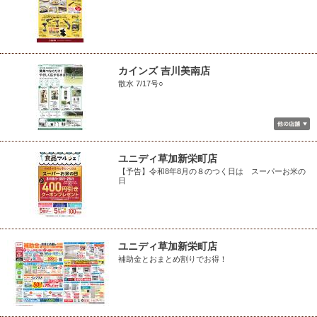
カインズ 吉川美南店
散水 7/17号○
ユニディ草加新栄町店
【予告】令和8年8月の８のつく日は スーパーお米の
日
ユニディ草加新栄町店
補助金とおまとめ割りでお得！