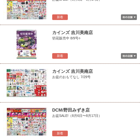
新着
カインズ 吉川美南店
切花販売中 8/9号○
新着
カインズ 吉川美南店
お盆のおもてなし 7/29号
DCM/野田みずき店
お盆SALE!（8月6日〜8月17日）
新着