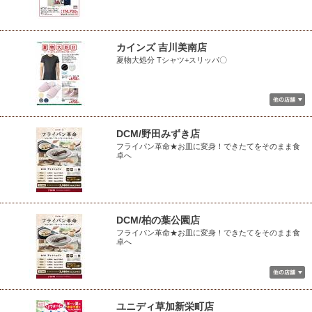
カインズ 吉川美南店
夏物大処分 Tシャツ+スリッパ〇
DCM/野田みずき店
フライパン革命★お皿に変身！できたてをそのまま食
卓へ
DCM/柏の葉公園店
フライパン革命★お皿に変身！できたてをそのまま食
卓へ
ユニディ草加新栄町店