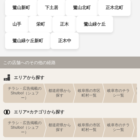
鷺山新町
下土居
鷺山北町
正木北町
山手
栄町
正木
鷺山緑ケ丘
鷺山緑ケ丘新町
正木中
この店舗へのその他の経路
エリアから探す
チラシ・広告掲載の
都道府県から
岐阜県の市区
岐阜市のチラ
Shufoo!（シュフ
探す
町村一覧
シ一覧
ー）
エリア×カテゴリから探す
チラシ・広告掲載の
都道府県から
岐阜県の市区
岐阜市のチラ
Shufoo!（シュフ
探す
町村一覧
シ一覧
ー）