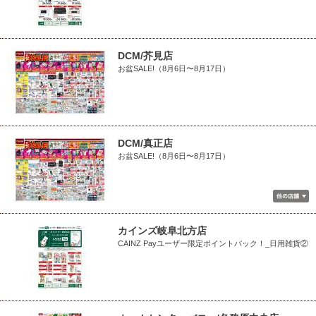
DCM/芥見店
お盆SALE!（8月6日〜8月17日）
DCM/真正店
お盆SALE!（8月6日〜8月17日）
カインズ岐阜北方店
CAINZ Payユーザー限定ポイントバック！_日用雑貨②