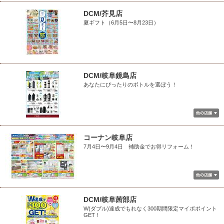
DCM/芥見店
夏ギフト（6月5日〜8月23日）
DCM/岐阜鏡島店
あなたにぴったりのボトルを選ぼう！
コーナン岐阜店
7月4日〜9月4日 補助金でお得リフォーム！
DCM/岐阜茜部店
W(ダブル)達成でもれなく300期間限定マイボポイント
GET！