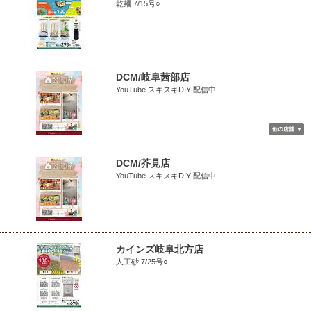
乾麺 7/15号○
DCM/岐阜茜部店
YouTube スキスキDIY 配信中!
DCM/芥見店
YouTube スキスキDIY 配信中!
カインズ岐阜北方店
人工砂 7/25号○