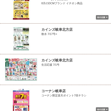
8月のDCMブランド イチオシ商品
カインズ岐阜北方店
散水 7/17号○
カインズ岐阜北方店
生活応援 7/1号
コーナン岐阜店
コーナン限定楽天ポイント7倍チラシ