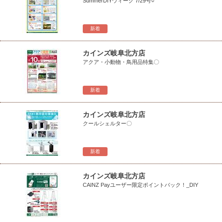
SummerDIYウィーク 7/29号○
新着
カインズ岐阜北方店
アクア・小動物・鳥用品特集〇
新着
カインズ岐阜北方店
クールシェルター〇
新着
カインズ岐阜北方店
CAINZ Payユーザー限定ポイントバック！_DIY