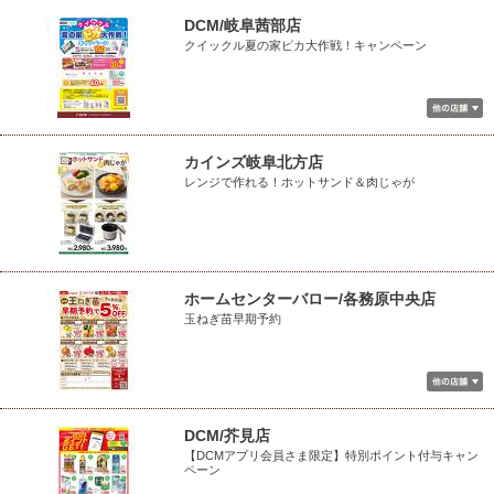
DCM/岐阜茜部店
クイックル夏の家ピカ大作戦！キャンペーン
カインズ岐阜北方店
レンジで作れる！ホットサンド＆肉じゃが
ホームセンターバロー/各務原中央店
玉ねぎ苗早期予約
DCM/芥見店
【DCMアプリ会員さま限定】特別ポイント付与キャン
ペーン