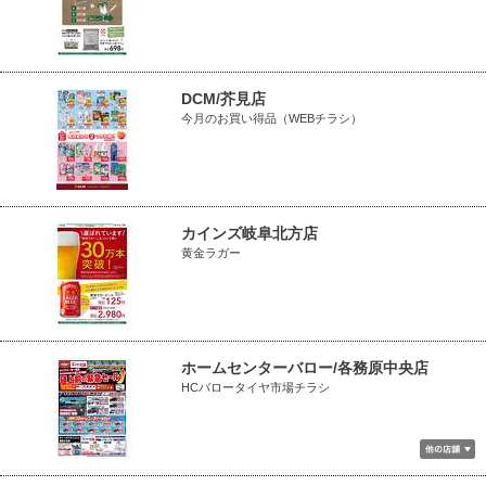
DCM/芥見店
今月のお買い得品（WEBチラシ）
カインズ岐阜北方店
黄金ラガー
ホームセンターバロー/各務原中央店
HCバロータイヤ市場チラシ