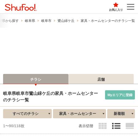
お気に入り
府県から探す
岐阜県
岐阜市
鷺山緑ケ丘
家具・ホームセンターのチラシ一覧
チラシ
店舗
岐阜県岐阜市鷺山緑ケ丘の家具・ホームセンター
Myエリアに登録
のチラシ一覧
すべてのチラシ
家具・ホームセンター
新着順
1〜90/118枚
表示切替