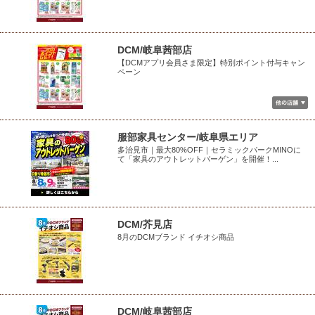
DCM/岐阜茜部店
【DCMアプリ会員さま限定】特別ポイント付与キャン
ペーン
服部家具センター/岐阜県エリア
多治見市｜最大80%OFF｜セラミックパークMINOに
て「家具のアウトレットバーゲン」を開催！...
DCM/芥見店
8月のDCMブランド イチオシ商品
DCM/岐阜茜部店