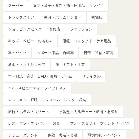
スーパー
食品・菓子・飲料・酒・日用品・コンビニ
ドラッグストア
家具・ホームセンター
家電店
ショッピングセンター・百貨店
ファッション
キッズ・ベビー・おもちゃ
眼鏡・コンタクト・ケア用品
車・バイク
スポーツ用品・自転車
携帯・通信・家電
通販・ネットショップ
花・ギフト・手芸
本・雑誌・音楽・DVD・映画・ゲーム
リサイクル
ヘルス&ビューティ・フィットネス
マンション・戸建・リフォーム・レンタル収納
旅行・ホテル・リゾート
学習塾・カルチャー・教育・教習所
レストラン・デリバリー・外食
フォトスタジオ・プリントサービス
アミューズメント
保険・共済・金融
冠婚葬祭・イベント