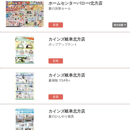
ホームセンターバロー/北方店
夏の決算セール
新着
カインズ岐阜北方店
ポップアップテント
新着
カインズ岐阜北方店
夏掃除 7/14号○
新着
カインズ岐阜北方店
夏のひんやり寝具