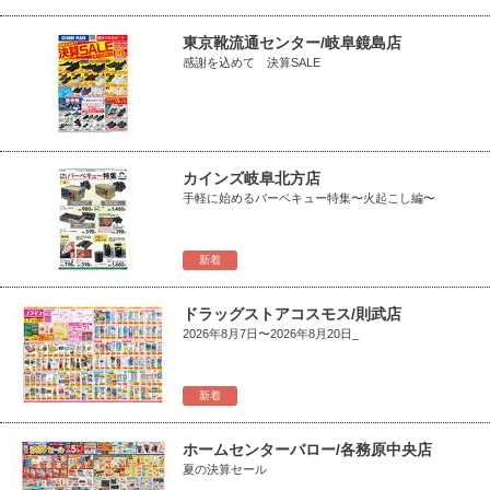
東京靴流通センター/岐阜鏡島店
感謝を込めて 決算SALE
カインズ岐阜北方店
手軽に始めるバーベキュー特集〜火起こし編〜
新着
ドラッグストアコスモス/則武店
2026年8月7日〜2026年8月20日_
新着
ホームセンターバロー/各務原中央店
夏の決算セール