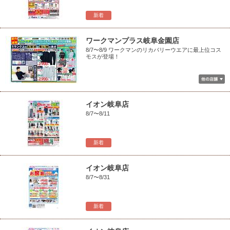
新着
ワークマンプラス岐阜金園店
8/7〜8/9 ワークマンのリカバリーウエアに最上位コス
モスが登場！
イオン岐阜店
8/7〜8/11
新着
イオン岐阜店
8/7〜8/31
新着