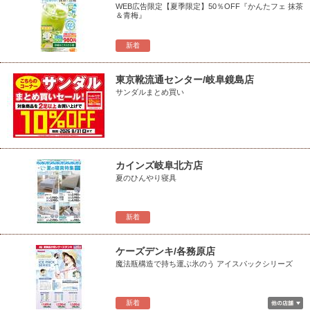
WEB広告限定【夏季限定】50％OFF『かんたフェ 抹茶
＆青梅』
新着
東京靴流通センター/岐阜鏡島店
サンダルまとめ買い
カインズ岐阜北方店
夏のひんやり寝具
新着
ケーズデンキ/各務原店
魔法瓶構造で持ち運ぶ氷のう アイスパックシリーズ
新着