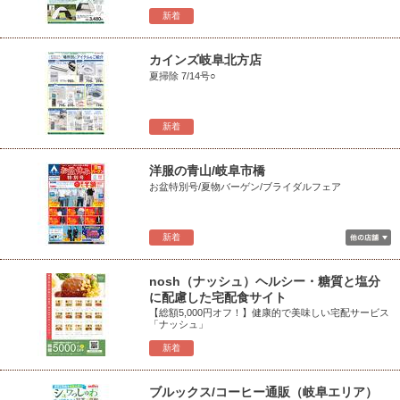
新着
カインズ岐阜北方店
夏掃除 7/14号○
新着
洋服の青山/岐阜市橋
お盆特別号/夏物バーゲン/ブライダルフェア
新着
nosh（ナッシュ）ヘルシー・糖質と塩分
に配慮した宅配食サイト
【総額5,000円オフ！】健康的で美味しい宅配サービス
「ナッシュ」
新着
ブルックス/コーヒー通販（岐阜エリア）