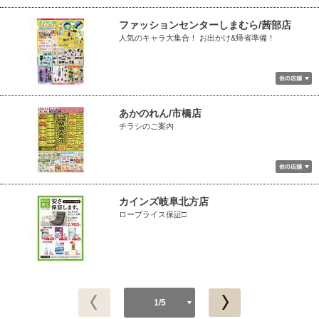
ファッションセンターしまむら/茜部店
人気のキャラ大集合！ お出かけ&帰省準備！
あかのれん/市橋店
チラシのご案内
カインズ岐阜北方店
ロープライス保証□
1/5