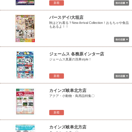
新着
バースデイ/大垣店
秋はどれ着る？New Arrival Collection！おもちゃや食品
もあるよ！！
ジェームス 各務原インター店
ジェームス真夏の洗車style！
新着
カインズ岐阜北方店
アクア・小動物・鳥用品特集〇
新着
カインズ岐阜北方店