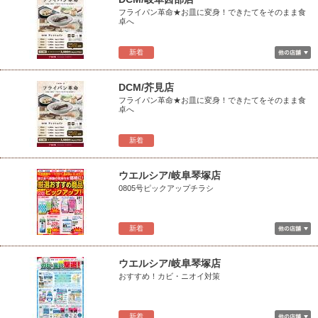
フライパン革命★お皿に変身！できたてをそのまま食
卓へ
新着
DCM/芥見店
フライパン革命★お皿に変身！できたてをそのまま食
卓へ
新着
ウエルシア/岐阜琴塚店
0805号ピックアップチラシ
新着
ウエルシア/岐阜琴塚店
おすすめ！カビ・ニオイ対策
新着