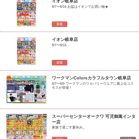
イオン岐阜店
8/7〜8/16 お盆はイオンでお買い物★
新着
イオン岐阜店
8/7〜8/16
新着
ワークマンColorsカラフルタウン岐阜店
8/7〜8/9 ワークマンのリカバリーウエアに最上位コス
モスが登場！
スーパーセンターオークワ 可児御嵩インタ
ー店
家族で過ごす夏休み_