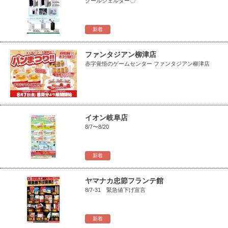
クールシェルター〇
新着
ファンタジアン柳津店
赤字覚悟のゲームセンター ファンタジアン柳津店
イオン岐阜店
8/7〜8/20
新着
ヤマナカ忠節フランテ館
8/7-31 緊急値下げ宣言
新着