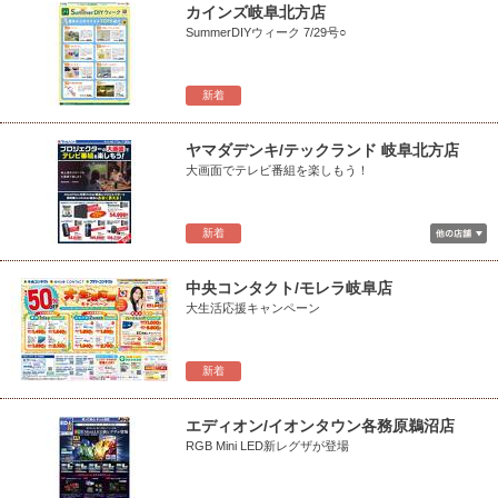
カインズ岐阜北方店
SummerDIYウィーク 7/29号○
新着
ヤマダデンキ/テックランド 岐阜北方店
大画面でテレビ番組を楽しもう！
新着
中央コンタクト/モレラ岐阜店
大生活応援キャンペーン
新着
エディオン/イオンタウン各務原鵜沼店
RGB Mini LED新レグザが登場