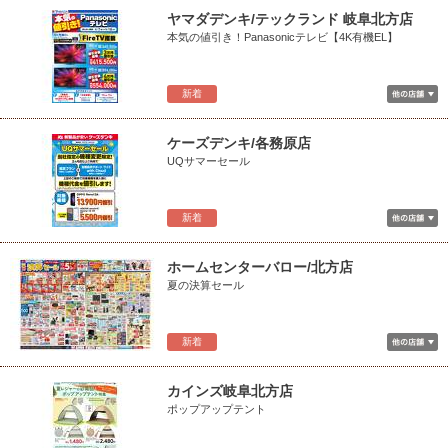
ヤマダデンキ/テックランド 岐阜北方店
本気の値引き！Panasonicテレビ【4K有機EL】
新着
ケーズデンキ/各務原店
UQサマーセール
新着
ホームセンターバロー/北方店
夏の決算セール
新着
カインズ岐阜北方店
ポップアップテント