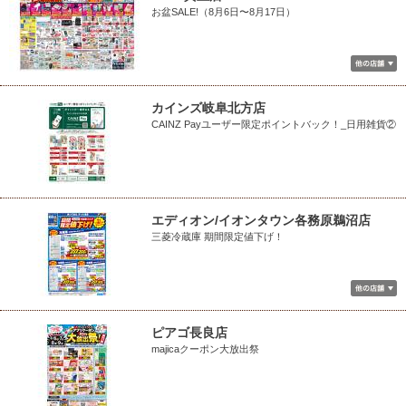
お盆SALE!（8月6日〜8月17日）
カインズ岐阜北方店
CAINZ Payユーザー限定ポイントバック！_日用雑貨②
エディオン/イオンタウン各務原鵜沼店
三菱冷蔵庫 期間限定値下げ！
ピアゴ長良店
majicaクーポン大放出祭