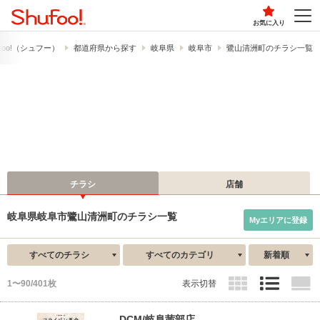
お気に入り
foo!​（シュフー）
都道府県から探す
岐阜県
岐阜市
鷺山清洲町のチラシ一覧
チラシ
店舗
岐阜県岐阜市鷺山清洲町のチラシ一覧
Myエリアに登録
すべてのチラシ
すべてのカテゴリ
新着順
1〜90/401枚
表示切替
DCM/岐阜茜部店