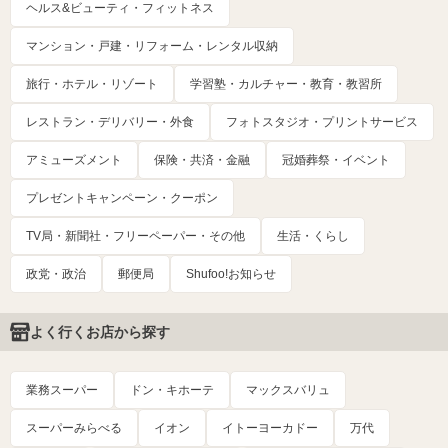
ヘルス&ビューティ・フィットネス
マンション・戸建・リフォーム・レンタル収納
旅行・ホテル・リゾート
学習塾・カルチャー・教育・教習所
レストラン・デリバリー・外食
フォトスタジオ・プリントサービス
アミューズメント
保険・共済・金融
冠婚葬祭・イベント
プレゼントキャンペーン・クーポン
TV局・新聞社・フリーペーパー・その他
生活・くらし
政党・政治
郵便局
Shufoo!お知らせ
よく行くお店から探す
業務スーパー
ドン・キホーテ
マックスバリュ
スーパーみらべる
イオン
イトーヨーカドー
万代