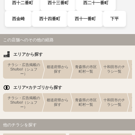
西十二番町
西十三番町
西二十一番町
西金崎
西十四番町
西十一番町
下平
この店舗へのその他の経路
エリアから探す
チラシ・広告掲載の
都道府県から
青森県の市区
十和田市のチ
Shufoo!（シュフ
探す
町村一覧
ラシ一覧
ー）
エリア×カテゴリから探す
チラシ・広告掲載の
都道府県から
青森県の市区
十和田市のチ
Shufoo!（シュフ
探す
町村一覧
ラシ一覧
ー）
他のチラシを探す