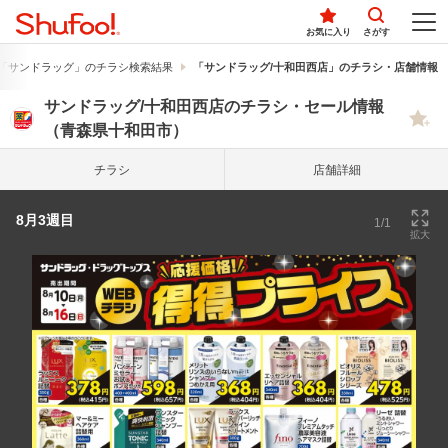
お気に入り
さがす
「サンドラッグ」のチラシ検索結果
「サンドラッグ/十和田西店」のチラシ・店舗情報
サンドラッグ/十和田西店のチラシ・セール情報
（青森県十和田市）
チラシ
店舗詳細
8月3週目
1/1
拡大