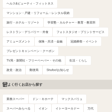
ヘルス&ビューティ・フィットネス
マンション・戸建・リフォーム・レンタル収納
旅行・ホテル・リゾート
学習塾・カルチャー・教育・教習所
レストラン・デリバリー・外食
フォトスタジオ・プリントサービス
アミューズメント
保険・共済・金融
冠婚葬祭・イベント
プレゼントキャンペーン・クーポン
TV局・新聞社・フリーペーパー・その他
生活・くらし
政党・政治
郵便局
Shufoo!お知らせ
よく行くお店から探す
業務スーパー
ドン・キホーテ
マックスバリュ
スーパーみらべる
イオン
イトーヨーカドー
万代