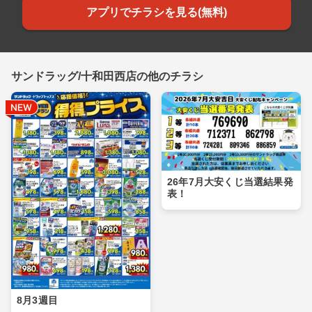
アプリでチラシを見る(無料)
サンドラッグ/十和田西店の他のチラシ
26年7月大安くじ当選結果発
表！
8月3週目