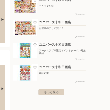
もうすぐお盆
スーパー
ユニバース十和田西店
お盆前のまとめ買い！
/十和田稲生町店
ユニバース十和田西店
ハッピ
市稲生町17-18
〒034-0089 青森県十和田市西二十三番町24-17
〒034-
スーパー
ユニバース十和田西店
アークスアプリ限定ポイントクーポン対象
商品
スーパー
ユニバース十和田西店
家計応援
スーパー
もっと見る
店
サンドラッグ/八戸青葉店
サンド
 5-1-7
〒031-0804 八戸市青葉 2-16-6
〒030-