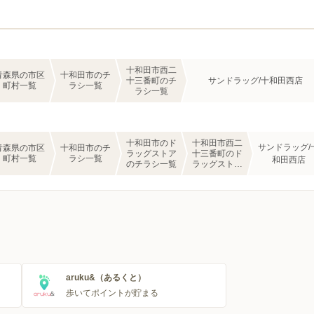
十和田市西二
青森県の市区
十和田市のチ
十三番町のチ
サンドラッグ/十和田西店
町村一覧
ラシ一覧
ラシ一覧
十和田市のド
十和田市西二
サンドラッグ/
青森県の市区
十和田市のチ
ラッグストア
十三番町のド
町村一覧
ラシ一覧
和田西店
のチラシ一覧
ラッグストア
のチラシ一覧
aruku&（あるくと）
歩いてポイントが貯まる