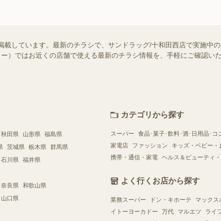
掲載しています。最新のチラシで、サンドラッグ/十和田西店で実施中
（シュフー）ではお近くの店舗で使える最新のチラシ情報を、手軽にご確認
カテゴリから探す
スーパー
食品･菓子･飲料･酒･日用品･コ
秋田県
山形県
福島県
家電店
ファッション
キッズ・ベビー・
県
茨城県
栃木県
群馬県
携帯・通信・家電
ヘルス＆ビューティ・
石川県
福井県
よく行くお店から探す
奈良県
和歌山県
山口県
業務スーパー
ドン・キホーテ
マックス
イトーヨーカドー
万代
マルエツ
ライ