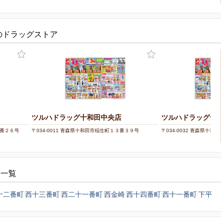
のドラッグストア
ツルハドラッグ十和田中央店
ツルハドラッグ十
５番２６号
〒034-0011 青森県十和田市稲生町１３番３９号
〒034-0032 青森県十
シ一覧
十二番町
西十三番町
西二十一番町
西金崎
西十四番町
西十一番町
下平