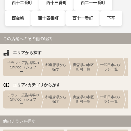
西十二番町
西十三番町
西二十一番町
西金崎
西十四番町
西十一番町
下平
この店舗へのその他の経路
エリアから探す
チラシ・広告掲載の
都道府県から
青森県の市区
十和田市のチ
Shufoo!（シュフ
探す
町村一覧
ラシ一覧
ー）
エリア×カテゴリから探す
チラシ・広告掲載の
都道府県から
青森県の市区
十和田市のチ
Shufoo!（シュフ
探す
町村一覧
ラシ一覧
ー）
他のチラシを探す