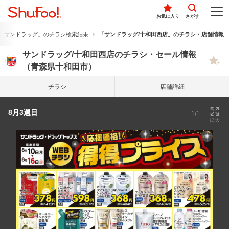
お気に入り
さがす
「サンドラッグ」のチラシ検索結果
「サンドラッグ/十和田西店」のチラシ・店舗情報
サンドラッグ/十和田西店のチラシ・セール情報
（青森県十和田市）
チラシ
店舗詳細
8月3週目
1/1
拡大