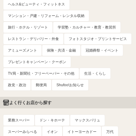
ヘルス&ビューティ・フィットネス
マンション・戸建・リフォーム・レンタル収納
旅行・ホテル・リゾート
学習塾・カルチャー・教育・教習所
レストラン・デリバリー・外食
フォトスタジオ・プリントサービス
アミューズメント
保険・共済・金融
冠婚葬祭・イベント
プレゼントキャンペーン・クーポン
TV局・新聞社・フリーペーパー・その他
生活・くらし
政党・政治
郵便局
Shufoo!お知らせ
よく行くお店から探す
業務スーパー
ドン・キホーテ
マックスバリュ
スーパーみらべる
イオン
イトーヨーカドー
万代