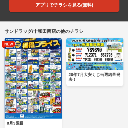
アプリでチラシを見る(無料)
サンドラッグ/十和田西店の他のチラシ
26年7月大安くじ当選結果発
表！
8月3週目