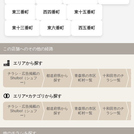
東三番町
西四番町
東十五番町
東十三番町
東六番町
西五番町
この店舗へのその他の経路
エリアから探す
チラシ・広告掲載の
都道府県から
青森県の市区
十和田市のチ
Shufoo!（シュフ
探す
町村一覧
ラシ一覧
ー）
エリア×カテゴリから探す
チラシ・広告掲載の
都道府県から
青森県の市区
十和田市のチ
Shufoo!（シュフ
探す
町村一覧
ラシ一覧
ー）
他のチラシを探す