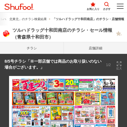
お気に入り
さがす
ルハ 北東北」のチラシ検索結果
「ツルハドラッグ十和田南店」のチラシ・店舗情報
ツルハドラッグ十和田南店のチラシ・セール情報
（青森県十和田市）
チラシ
店舗詳細
8/5号チラシ「※一部店舗では商品のお取り扱いのない
1/2
場合がございます。」
拡大