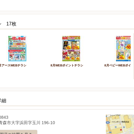
 17枚
月アースWEBチラシ
8月WEBポイントチラシ
8月ベビーWEBポイ
詳細
0843
森市大字浜田字玉川 196-10