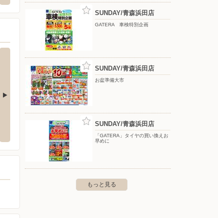
SUNDAY/青森浜田店
GATERA 車検特別企画
SUNDAY/青森浜田店
お盆準備大市
森浜田店
ツルハドラッグ青森桜川店
ツルハ
SUNDAY/青森浜田店
森市大字浜田字玉川２５１番地２
〒030-0945 青森県青森市桜川七丁目５番１０号
〒030-
「GATERA」タイヤの買い換えお
早めに
もっと見る