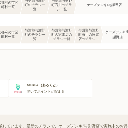
与謝郡与謝野
与謝郡与謝野
京都府の市区
町のチラシ一
町石川のチラ
ケーズデンキ/与謝野店
町村一覧
覧
シ一覧
与謝郡与謝野
与謝郡与謝野
与謝郡与謝野
ケーズデンキ/
京都府の市区
町のチラシ一
町の家電店の
町石川の家電
町村一覧
謝野店
覧
チラシ一覧
店のチラシ一
覧
aruku&（あるくと）
歩いてポイントが貯まる
載しています。最新のチラシで、ケーズデンキ/与謝野店で実施中のお