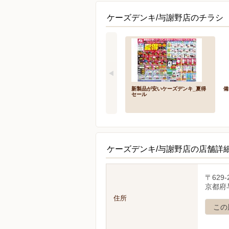
ケーズデンキ/与謝野店のチラシ 
新製品が安いケーズデンキ_夏得
備
セール
ケーズデンキ/与謝野店の店舗詳
〒629-
京都府
住所
この