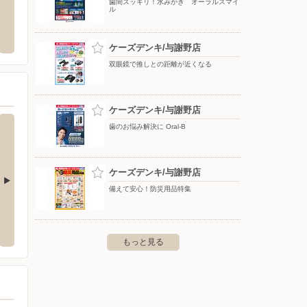
歯間スッキリ！水みがき オーラルスマイ
ル
クランド京丹後店
ブルックス/コーヒー通販（京都エリア）
Shu
リア）
後市大宮町周枳小字平田1673-1
〒000-0000
ケーズデンキ/与謝野店
〒000-00
双眼鏡で推しとの距離が近くなる
ケーズデンキ/与謝野店
歯のお悩み解決に Oral-B
ケーズデンキ/与謝野店
備えて安心！防災用品特集
山店
ケーズデンキ/氷上店
ケーズ
町枚田476
〒669-3466 丹波市氷上町稲継275-1
〒917-0
もっと見る