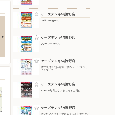
ケーズデンキ/与謝野店
auサマーセール
ケーズデンキ/与謝野店
UQサマーセール
応援フェア
夏のスマホ＆ネット応援フェア
ドコモフェア開催開催
ケーズデンキ/与謝野店
魔法瓶構造で持ち運ぶ氷のう アイスパッ
クシリーズ
ケーズデンキ/与謝野店
ReFaで毎日のケアをもっと上質に！
ケーズデンキ/与謝野店
使いたいときすぐ使える！猛暑対策グッズ