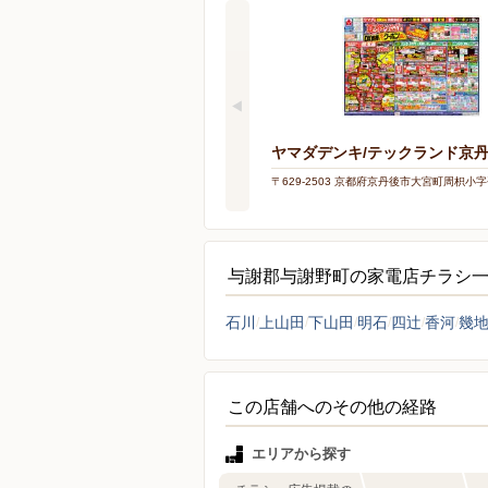
ヤマダデンキ/テックランド京
〒629-2503 京都府京丹後市大宮町周枳小字平
与謝郡与謝野町の家電店チラシ
石川
上山田
下山田
明石
四辻
香河
幾
この店舗へのその他の経路
エリアから探す