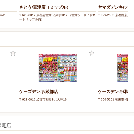
さとう/宮津店（ミップル）
ヤマダデンキ/テッ
6-2
〒626-0012 京都府宮津市浜町3012 （宮津シーサイドマ
〒629-2503 京都府京丹
ート ミップル内）
ケーズデンキ/綾部店
ケーズデンキ/和田
〒623-0016 綾部市西町3-北大坪19
〒669-5261 朝来市和田山
家電店