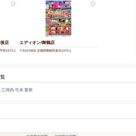
丹後店
エディオン/舞鶴店
田1673-1
〒624-0906 京都府舞鶴市倉谷1070-1
一覧
地
三河内
弓木
算所