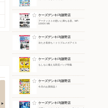
ケーズデンキ/与謝野店
アーティストの想いに満ちる音。WF-
1000X M6
ケーズデンキ/与謝野店
冷たさ長持ち！トリプルメガアイス
ケーズデンキ/与謝野店
もしもに備える防災バッグ特集
ケーズデンキ/与謝野店
今月のお買得品！
ケーズデンキ/与謝野店