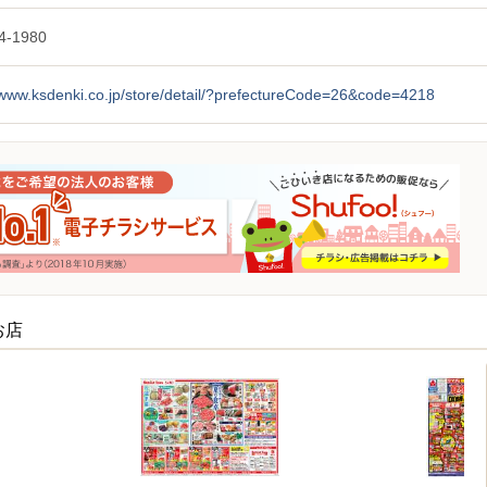
4-1980
/www.ksdenki.co.jp/store/detail/?prefectureCode=26&code=4218
お店