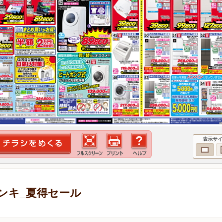
表示サ
ンキ_夏得セール