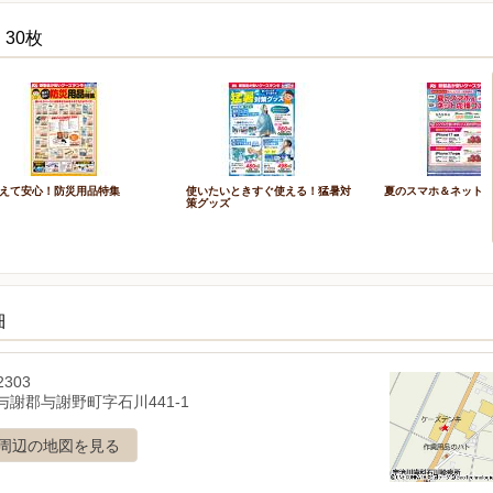
30枚
えて安心！防災用品特集
使いたいときすぐ使える！猛暑対
夏のスマホ＆ネット
策グッズ
細
2303
与謝郡与謝野町字石川441-1
周辺の地図を見る