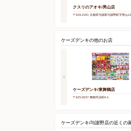
クスリのアオキ/男山店
〒629-2261 京都府与謝郡与謝野町字男山12
ケーズデンキの他のお店
ケーズデンキ/東舞鶴店
〒625-0037 舞鶴市浜町6-1
ケーズデンキ/与謝野店の近くの