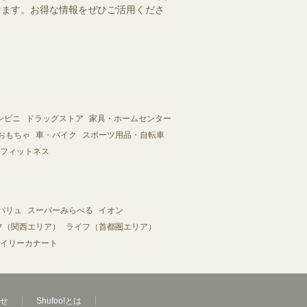
だけます。お得な情報をぜひご活用くださ
ンビニ
ドラッグストア
家具・ホームセンター
おもちゃ
車・バイク
スポーツ用品・自転車
フィットネス
バリュ
スーパーみらべる
イオン
フ（関西エリア）
ライフ（首都圏エリア）
イリーカナート
せ
Shufoo!とは