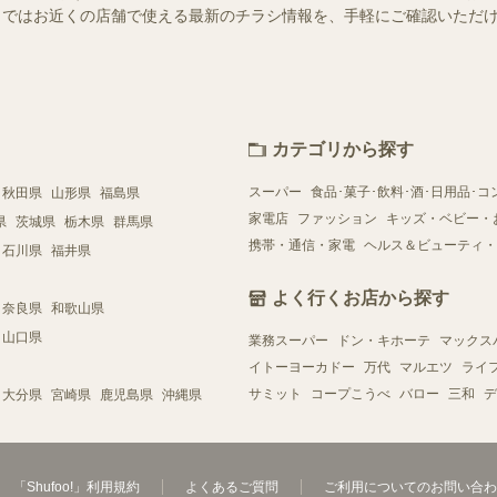
ュフー）ではお近くの店舗で使える最新のチラシ情報を、手軽にご確認いた
カテゴリから探す
スーパー
食品･菓子･飲料･酒･日用品･コ
秋田県
山形県
福島県
家電店
ファッション
キッズ・ベビー・
県
茨城県
栃木県
群馬県
携帯・通信・家電
ヘルス＆ビューティ・
石川県
福井県
よく行くお店から探す
奈良県
和歌山県
山口県
業務スーパー
ドン・キホーテ
マックス
イトーヨーカドー
万代
マルエツ
ライ
サミット
コープこうべ
バロー
三和
デ
大分県
宮崎県
鹿児島県
沖縄県
「Shufoo!」利用規約
よくあるご質問
ご利用についてのお問い合わ