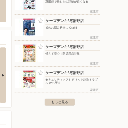
双眼鏡で推しとの距離が近くなる
スギ薬局グループ(京都エリア)
さとう
家電店
郡与謝野町石川704
〒000-0000
〒626-
ート ミ
ケーズデンキ/与謝野店
歯のお悩み解決に Oral-B
家電店
ケーズデンキ/与謝野店
備えて安心！防災用品特集
家電店
ケーズデンキ/与謝野店
セキュリティソフトで“ネット詐欺トラブ
ル”から守る！
山店
ケーズデンキ/氷上店
ケーズ
家電店
町枚田476
〒669-3466 丹波市氷上町稲継275-1
〒917-0
もっと見る