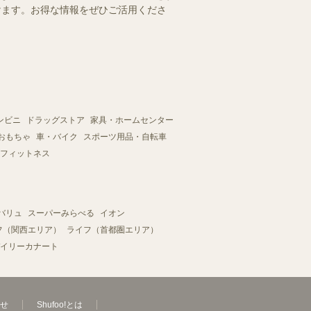
だけます。お得な情報をぜひご活用くださ
ンビニ
ドラッグストア
家具・ホームセンター
おもちゃ
車・バイク
スポーツ用品・自転車
フィットネス
バリュ
スーパーみらべる
イオン
フ（関西エリア）
ライフ（首都圏エリア）
イリーカナート
せ
Shufoo!とは