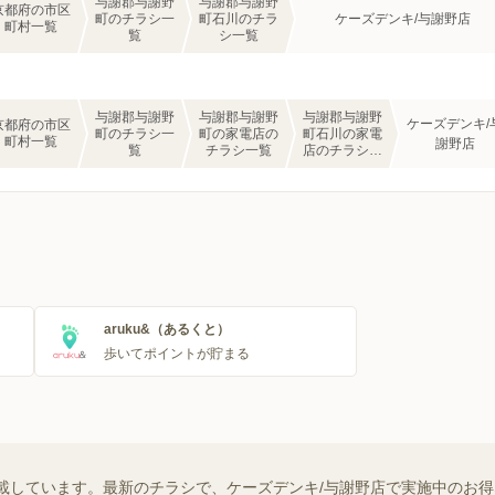
与謝郡与謝野
与謝郡与謝野
京都府の市区
町のチラシ一
町石川のチラ
ケーズデンキ/与謝野店
町村一覧
覧
シ一覧
与謝郡与謝野
与謝郡与謝野
与謝郡与謝野
ケーズデンキ/
京都府の市区
町のチラシ一
町の家電店の
町石川の家電
町村一覧
謝野店
覧
チラシ一覧
店のチラシ一
覧
aruku&（あるくと）
歩いてポイントが貯まる
載しています。最新のチラシで、ケーズデンキ/与謝野店で実施中のお