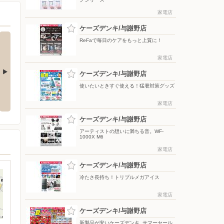
家電店
ケーズデンキ/与謝野店
ReFaで毎日のケアをもっと上質に！
家電店
ケーズデンキ/与謝野店
使いたいときすぐ使える！猛暑対策グッズ
応援フェア
夏のスマホ＆ネット応援フェア
ドコモフェア開催開催
家電店
ケーズデンキ/与謝野店
アーティストの想いに満ちる音。WF-
1000X M6
家電店
ケーズデンキ/与謝野店
冷たさ長持ち！トリプルメガアイス
家電店
ケーズデンキ/与謝野店
新製品が安いケーズデンキ_サマーセール