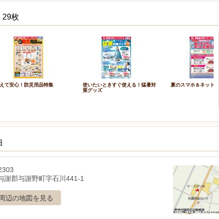
29枚
えて安心！防災用品特集
使いたいときすぐ使える！猛暑対
夏のスマホ＆ネット
策グッズ
細
2303
与謝郡与謝野町字石川441-1
周辺の地図を見る