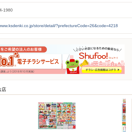
4-1980
/www.ksdenki.co.jp/store/detail/?prefectureCode=26&code=4218
お店