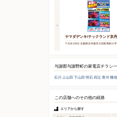
ヤマダデンキ/テックランド京
〒629-2503 京都府京丹後市大宮町周枳小字平
与謝郡与謝野町の家電店チラシ
石川
上山田
下山田
明石
四辻
香河
幾
この店舗へのその他の経路
エリアから探す