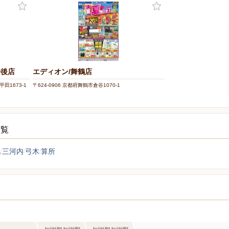
丹後店
エディオン/舞鶴店
田1673-1
〒624-0906 京都府舞鶴市倉谷1070-1
一覧
地
三河内
弓木
算所