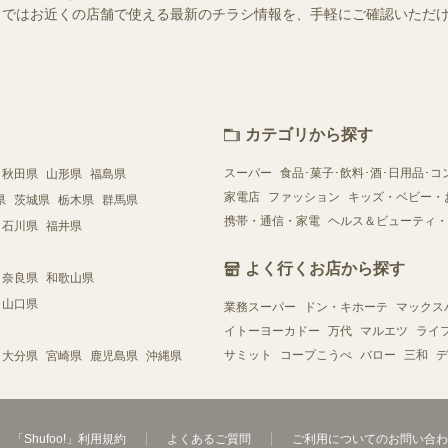
ュフー）ではお近くの店舗で使える最新のチラシ情報を、手軽にご確認いた
カテゴリから探す
スーパー
食品･菓子･飲料･酒･日用品･コ
秋田県
山形県
福島県
家電店
ファッション
キッズ・ベビー・
県
茨城県
栃木県
群馬県
携帯・通信・家電
ヘルス＆ビューティ・
石川県
福井県
よく行くお店から探す
奈良県
和歌山県
山口県
業務スーパー
ドン・キホーテ
マックス
イトーヨーカドー
万代
マルエツ
ライ
サミット
コープこうべ
バロー
三和
デ
大分県
宮崎県
鹿児島県
沖縄県
「Shufoo!」利用規約
よくあるご質問
ご利用についてのお問い合わ