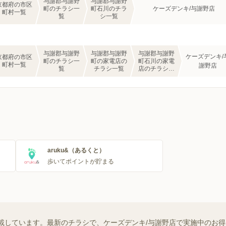
与謝郡与謝野
与謝郡与謝野
京都府の市区
町のチラシ一
町石川のチラ
ケーズデンキ/与謝野店
町村一覧
覧
シ一覧
与謝郡与謝野
与謝郡与謝野
与謝郡与謝野
ケーズデンキ/
京都府の市区
町のチラシ一
町の家電店の
町石川の家電
町村一覧
謝野店
覧
チラシ一覧
店のチラシ一
覧
aruku&（あるくと）
歩いてポイントが貯まる
載しています。最新のチラシで、ケーズデンキ/与謝野店で実施中のお