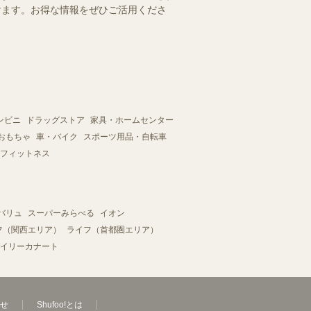
だけます。お得な情報をぜひご活用くださ
ンビニ
ドラッグストア
家具・ホームセンター
おもちゃ
車・バイク
スポーツ用品・自転車
フィットネス
バリュ
スーパーみらべる
イオン
フ（関西エリア）
ライフ（首都圏エリア）
イリーカナート
せ
Shufoo!とは