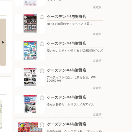
家電店
ケーズデンキ/与謝野店
ReFaで毎日のケアをもっと上質に！
家電店
ケーズデンキ/与謝野店
使いたいときすぐ使える！猛暑対策グッズ
応援フェア
夏のスマホ＆ネット応援フェア
ドコモフェア開催開催
家電店
ケーズデンキ/与謝野店
アーティストの想いに満ちる音。WF-
1000X M6
家電店
ケーズデンキ/与謝野店
冷たさ長持ち！トリプルメガアイス
家電店
ケーズデンキ/与謝野店
新製品が安いケーズデンキ_サマーセール