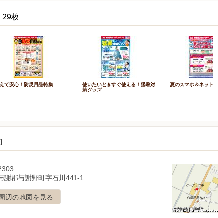
29枚
えて安心！防災用品特集
使いたいときすぐ使える！猛暑対
夏のスマホ＆ネット
策グッズ
細
2303
与謝郡与謝野町字石川441-1
周辺の地図を見る