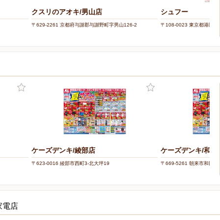
クスリのアオキ/男山店
シュフー
〒629-2261 京都府与謝郡与謝野町字男山126-2
〒108-0023 東京都港区芝浦
ケーズデンキ/綾部店
ケーズデンキ/和田
〒623-0016 綾部市西町3-北大坪19
〒669-5261 朝来市和田山
家電店