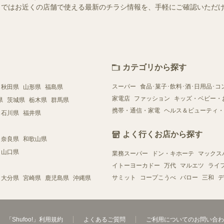
ュフー）ではお近くの店舗で使える最新のチラシ情報を、手軽にご確認いた
カテゴリから探す
スーパー
食品･菓子･飲料･酒･日用品･コ
秋田県
山形県
福島県
家電店
ファッション
キッズ・ベビー・
県
茨城県
栃木県
群馬県
携帯・通信・家電
ヘルス＆ビューティ・
石川県
福井県
よく行くお店から探す
奈良県
和歌山県
山口県
業務スーパー
ドン・キホーテ
マックス
イトーヨーカドー
万代
マルエツ
ライ
サミット
コープこうべ
バロー
三和
デ
大分県
宮崎県
鹿児島県
沖縄県
「Shufoo!」利用規約
よくあるご質問
ご利用についてのお問い合わ