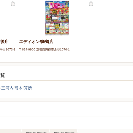
丹後店
エディオン/舞鶴店
田1673-1
〒624-0906 京都府舞鶴市倉谷1070-1
一覧
地
三河内
弓木
算所