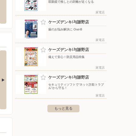
双眼鏡で推しとの距離が近くなる
クスリのアオキ/与謝野石川店
ドラッ
家電店
3-19-26 TOPPAN芝浦ビル
〒629-2303 京都府与謝郡与謝野町字石川1561番地1
〒629-
ケーズデンキ/与謝野店
歯のお悩み解決に Oral-B
家電店
ケーズデンキ/与謝野店
備えて安心！防災用品特集
家電店
ケーズデンキ/与謝野店
セキュリティソフトで“ネット詐欺トラブ
ル”から守る！
山店
ケーズデンキ/氷上店
ケーズ
家電店
町枚田476
〒669-3466 丹波市氷上町稲継275-1
〒917-0
もっと見る