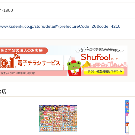
4-1980
/www.ksdenki.co.jp/store/detail/?prefectureCode=26&code=4218
お店