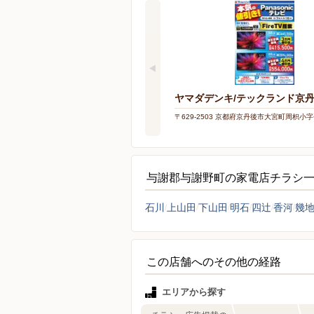
ヤマダデンキ/テックランド京
〒629-2503 京都府京丹後市大宮町周枳小字平
与謝郡与謝野町の家電店チラシ
石川
上山田
下山田
明石
四辻
香河
幾
この店舗へのその他の経路
エリアから探す