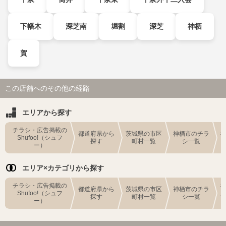
下幡木
深芝南
堀割
深芝
神栖
賀
この店舗へのその他の経路
エリアから探す
チラシ・広告掲載の
都道府県から
茨城県の市区
神栖市のチラ
Shufoo!（シュフ
探す
町村一覧
シ一覧
ー）
エリア×カテゴリから探す
チラシ・広告掲載の
都道府県から
茨城県の市区
神栖市のチラ
Shufoo!（シュフ
探す
町村一覧
シ一覧
ー）