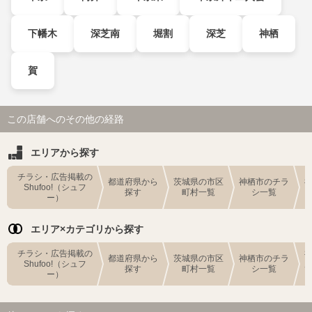
下幡木
深芝南
堀割
深芝
神栖
賀
この店舗へのその他の経路
エリアから探す
チラシ・広告掲載の
都道府県から
茨城県の市区
神栖市のチラ
Shufoo!（シュフ
探す
町村一覧
シ一覧
ー）
エリア×カテゴリから探す
チラシ・広告掲載の
都道府県から
茨城県の市区
神栖市のチラ
Shufoo!（シュフ
探す
町村一覧
シ一覧
ー）