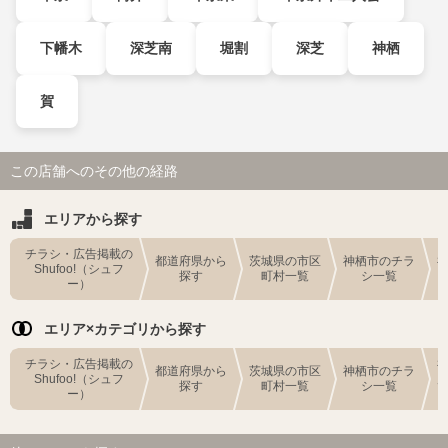
下幡木
深芝南
堀割
深芝
神栖
賀
この店舗へのその他の経路
エリアから探す
チラシ・広告掲載の
都道府県から
茨城県の市区
神栖市のチラ
Shufoo!（シュフ
探す
町村一覧
シ一覧
ー）
エリア×カテゴリから探す
チラシ・広告掲載の
都道府県から
茨城県の市区
神栖市のチラ
Shufoo!（シュフ
探す
町村一覧
シ一覧
ー）