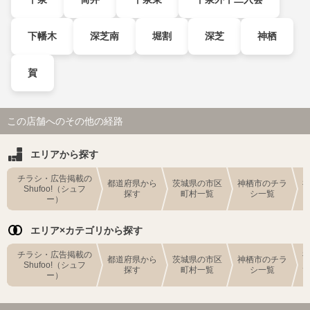
下幡木
深芝南
堀割
深芝
神栖
賀
この店舗へのその他の経路
エリアから探す
チラシ・広告掲載の
都道府県から
茨城県の市区
神栖市のチラ
Shufoo!（シュフ
探す
町村一覧
シ一覧
ー）
エリア×カテゴリから探す
チラシ・広告掲載の
都道府県から
茨城県の市区
神栖市のチラ
Shufoo!（シュフ
探す
町村一覧
シ一覧
ー）