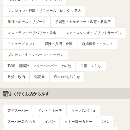
マンション・戸建・リフォーム・レンタル収納
旅行・ホテル・リゾート
学習塾・カルチャー・教育・教習所
レストラン・デリバリー・外食
フォトスタジオ・プリントサービス
アミューズメント
保険・共済・金融
冠婚葬祭・イベント
プレゼントキャンペーン・クーポン
TV局・新聞社・フリーペーパー・その他
生活・くらし
政党・政治
郵便局
Shufoo!お知らせ
よく行くお店から探す
業務スーパー
ドン・キホーテ
マックスバリュ
スーパーみらべる
イオン
イトーヨーカドー
万代