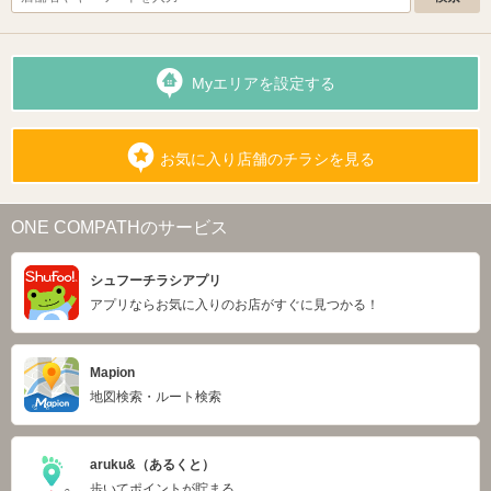
Myエリアを設定する
お気に入り店舗のチラシを見る
ONE COMPATHのサービス
シュフーチラシアプリ
アプリならお気に入りのお店がすぐに見つかる！
Mapion
地図検索・ルート検索
aruku&（あるくと）
歩いてポイントが貯まる