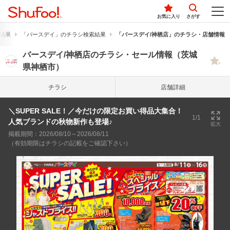
お気に入り
さがす
結果
「バースデイ」のチラシ検索結果
「バースデイ/神栖店」のチラシ・店舗情報
バースデイ/神栖店のチラシ・セール情報（茨城
県神栖市）
チラシ
店舗詳細
＼SUPER SALE！／今だけの限定お買い得品大集合！
1/1
人気ブランドの秋物新作も登場♪
拡大
掲載期間：2026/08/10～2026/08/11
（有効期限はチラシの記載をご確認下さい）