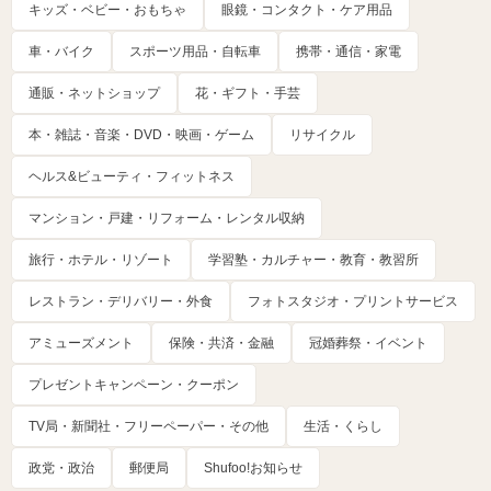
キッズ・ベビー・おもちゃ
眼鏡・コンタクト・ケア用品
車・バイク
スポーツ用品・自転車
携帯・通信・家電
通販・ネットショップ
花・ギフト・手芸
本・雑誌・音楽・DVD・映画・ゲーム
リサイクル
ヘルス&ビューティ・フィットネス
マンション・戸建・リフォーム・レンタル収納
旅行・ホテル・リゾート
学習塾・カルチャー・教育・教習所
レストラン・デリバリー・外食
フォトスタジオ・プリントサービス
アミューズメント
保険・共済・金融
冠婚葬祭・イベント
プレゼントキャンペーン・クーポン
TV局・新聞社・フリーペーパー・その他
生活・くらし
政党・政治
郵便局
Shufoo!お知らせ