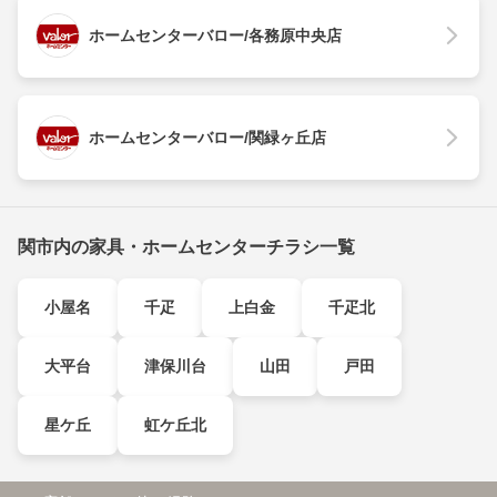
ホームセンターバロー/各務原中央店
ホームセンターバロー/関緑ヶ丘店
関市内の家具・ホームセンターチラシ一覧
小屋名
千疋
上白金
千疋北
大平台
津保川台
山田
戸田
星ケ丘
虹ケ丘北