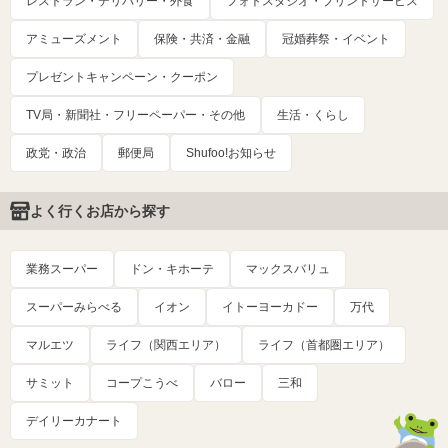
レストラン・デリバリー・外食
フォトスタジオ・プリントサービス
アミューズメント
保険・共済・金融
冠婚葬祭・イベント
プレゼントキャンペーン・クーポン
TV局・新聞社・フリーペーパー・その他
生活・くらし
政党・政治
郵便局
Shufoo!お知らせ
よく行くお店から探す
業務スーパー
ドン・キホーテ
マックスバリュ
スーパーみらべる
イオン
イトーヨーカドー
万代
マルエツ
ライフ（関西エリア）
ライフ（首都圏エリア）
サミット
コープこうべ
バロー
三和
デイリーカナート