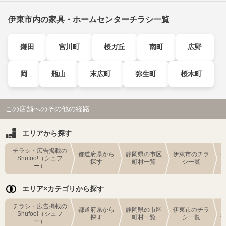
伊東市内の家具・ホームセンターチラシ一覧
鎌田
宮川町
桜ガ丘
南町
広野
岡
瓶山
末広町
弥生町
桜木町
この店舗へのその他の経路
エリアから探す
チラシ・広告掲載の
都道府県から
静岡県の市区
伊東市のチラ
Shufoo!（シュフ
探す
町村一覧
シ一覧
ー）
エリア×カテゴリから探す
チラシ・広告掲載の
都道府県から
静岡県の市区
伊東市のチラ
Shufoo!（シュフ
探す
町村一覧
シ一覧
ー）