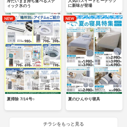
人気のスイートピーナッツ
冷たいまま持ち運べるステ
に新味が登場
ィック氷のう
夏掃除 7/14号○
夏のひんやり寝具
チラシをもっと見る