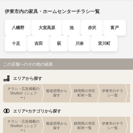
伊東市内の家具・ホームセンターチラシ一覧
八幡野
大室高原
池
赤沢
富戸
十足
吉田
荻
川奈
宮川町
この店舗へのその他の経路
エリアから探す
チラシ・広告掲載の
都道府県から
静岡県の市区
伊東市のチラ
Shufoo!（シュフ
探す
町村一覧
シ一覧
ー）
エリア×カテゴリから探す
チラシ・広告掲載の
都道府県から
静岡県の市区
伊東市のチラ
Shufoo!（シュフ
探す
町村一覧
シ一覧
ー）