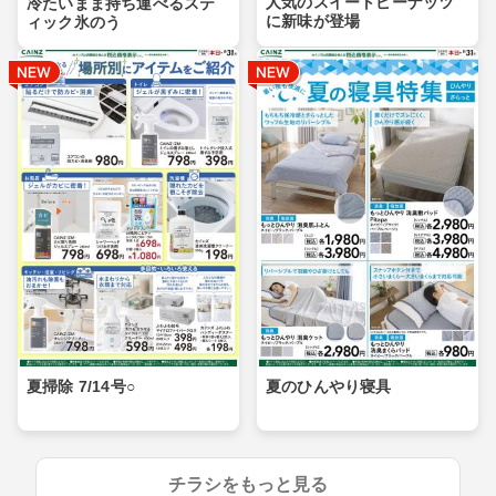
人気のスイートピーナッツ
冷たいまま持ち運べるステ
に新味が登場
ィック氷のう
夏掃除 7/14号○
夏のひんやり寝具
チラシをもっと見る