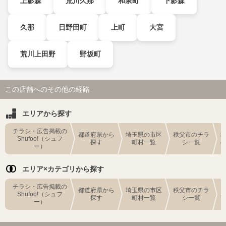
上影森
荒川久那
和泉町
下影森
久那
日野田町
上町
大宮
荒川上田野
野坂町
この店舗へのその他の経路
エリアから探す
チラシ・広告掲載の
都道府県から
埼玉県の市区
秩父市のチラ
Shufoo!（シュフ
探す
町村一覧
シ一覧
ー）
エリア×カテゴリから探す
チラシ・広告掲載の
都道府県から
埼玉県の市区
秩父市のチラ
Shufoo!（シュフ
探す
町村一覧
シ一覧
ー）